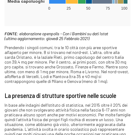
FONTE:
elaborazione openpolis - Con i Bambini su dati Istat
(ultimo aggiornamento: giovedì 25 Febbraio 2021)
Prendendo i singoli comuni, tra le 10 città con più aree sportive
all'aperto per minore, 8 si trovano nel nord-est. L'altra, oltre alla
sarda Oristano, è la laziale Rieti, primo capoluogo del centro Italia
con 39,4 mq per minore. Per il centro, ai primi posti, con oltre 30 mq
pro capite, si trovano anche Grosseto, Firenze e Fermo. Mentre sono
ultime, con meno di 1 mq per minore, Roma e Livorno. Nel nord-ovest,
all'offerta di Vercelli, Lodi e Mantova (tra 35 e 40 mq) si
contrappongono quelle di Milano e Genova (meno di 1 mq).
La presenza di strutture sportive nelle scuole
In base alle indagini dell’Istituto di statistica, nel 2015 oltre il 20% dei
giovani che non svolgevano attività fisica nella fascia 6-17 anni non
praticava alcuno sport anche per motivi economici. Per molte famiglie
quindi l’attività fisica dei propri figli rischia di essere un lusso. Una
situazione, come abbiamo già visto, ulteriormente aggravata dalla
pandemia. L’attività svolta in orario scolastico può rappresentare
quindi per molti giovani una delle poche occasioni per praticare uno