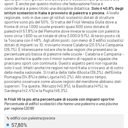
sport. È anche per questo motivo che l’educazione fisica è
considerata a pieno titolo una disciplina didattica.
Solo il 40,8% degli
istituti scolastici in Italia è provvisto di palestra o piscina
. A livello
regionale, solo in due casi gli istituti scolastici dotati di strutture
sportive sono più del 50%. Si tratta del Friuli Venezia Giulia dove a
fronte di circa 1.000 scuole presenti quasi 600 sono dotate di
palestre (il 57,8%) e del Piemonte dove invece le scuole con palestra
sono circa 1.600 su un totale di oltre 3.000 (il 51%). Al terzo posto c’è
la Toscana con il 48%. Agli ultimi posti, con meno di 3 edifici scolastici
dotati di impianti su 10, troviamo invece Calabria (20,5%) e Campania
(26,1%). È interessante notare che le due regioni che presentano la
percentuale più bassa di palestre nelle scuole - Calabria e Campania -
siano anche tra quelle con il minor numero di ragazzi e ragazze che
praticano sport con continuità. Questo aspetto però non riguarda
solo il sud. Infatti anche tre regioni nel nord Italia si trovano al di sotto
della media nazionale. Si tratta della Valle d’Aosta (39,3%), dell’Emilia
Romagna (34,8%) e della Liguria (40,2%). Allo stesso tempo,
possiamo osservare come alcune regioni del meridione abbiano dati
superiori. Tra queste, l'Abruzzo (40,9%), la Basilicata (41%), la
Sardegna (42,4%) e la Puglia (46,3%).
In Friuli VG la più alta percentuale di scuole con impianti sportivi
Percentuale di edifici scolastici che hanno una palestra o una piscina
per regione (2018)