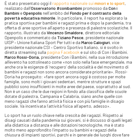
È stato presentato oggi il
rapporto nazionale sui
minori e lo sport
,
realizzato dall’
Osservatorio #conibambini
promosso da
Con i
Bambini
e
Openpolis
nell’ambito del
Fondo per il contrasto della
povertà educativa minorile
. In particolare, il report ha esplorato la
pratica sportiva per bambini e ragazzi prima e dopo la pandemia, tra
offerta di aree sportive all’aperto e presenza di palestre scolastiche. Il
rapporto, illustrato da
Vincenzo Smaldore
, direttore editoriale
Openpolis e commentato da
Tiziano Pesce
, presidente nazionale
UISP – Unione Italiana Sport Per tutti e da
Marco Calogiuri
, vice
presidente nazionale CSI – Centro Sportivo Italiano, si è svolto in
diretta streaming sulla
pagina Facebook
e sul sito di Con i Bambini.
Marco Rossi-Doria,
presidente Con i Bambini, nella sua introduzione
all’evento ha sottolineato come «non solo nella fase emergenziale, ma
anche ora le esigenze di ‘recupero’ della socialità e del movimento di
bambini e ragazzi non sono ancora considerate prioritarie». Rossi-
Doria ha proseguito: «fare sport ancora oggi è costoso per molte
famiglie, sono molti i giovani sedentari, mentre strutture e spazi
pubblici sono insufficienti in molte aree del paese, soprattutto al sud.
Non è un caso che le due regioni in fondo alla classifica delle scuole
dotate di palestra, Campania e Calabria, siano anche quelle con
meno ragazzi che fanno attività fisica e con più famiglie in disagio
sociale. Va incentivata l’attività fisica all’aperto, adesso».
Lo sport ha un ruolo chiave nella crescita dei ragazzi. Rispetto ai
disagi causati dalla pandemia sui giovani, si è discusso di quelli legati
alla didattica a distanza e alle dotazioni tecnologiche, ma è stato
molto meno approfondito l’impatto su bambini e ragazzi della
chiusura di impianti sportivi, parchi e in generale dei luoghi dove fare