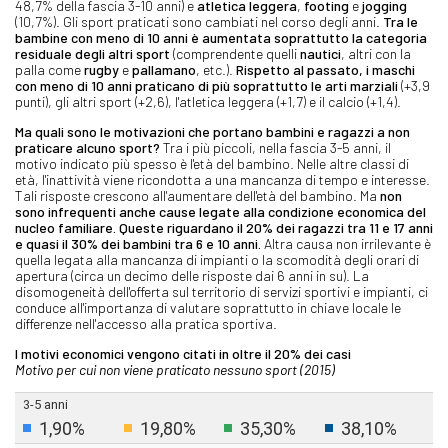
48,7% della fascia 3-10 anni) e
atletica leggera
,
footing
e
jogging
(10,7%). Gli sport praticati sono cambiati nel corso degli anni.
Tra le
bambine con meno di 10 anni è aumentata soprattutto la categoria
residuale degli altri
sport
(comprendente quelli
nautici
, altri con la
palla come
rugby
e
pallamano
, etc.).
Rispetto al passato, i maschi
con meno di 10 anni praticano di più soprattutto le arti marziali
(+3,9
punti), gli altri sport (+2,6), l'atletica leggera (+1,7) e il calcio (+1,4).
Ma quali sono le motivazioni che portano bambini e ragazzi a non
praticare alcuno sport?
Tra i più piccoli, nella fascia 3-5 anni, il
motivo indicato più spesso è l'età del bambino. Nelle altre classi di
età, l'inattività viene ricondotta a una mancanza di tempo e interesse.
Tali risposte crescono all'aumentare dell'età del bambino. Ma
non
sono infrequenti anche cause legate alla condizione economica del
nucleo familiare. Queste riguardano il 20% dei ragazzi tra 11 e 17 anni
e quasi il 30% dei bambini tra 6 e 10 anni.
Altra causa non irrilevante è
quella legata alla mancanza di impianti o la scomodità degli orari di
apertura (circa un decimo delle risposte dai 6 anni in su). La
disomogeneità dell'offerta sul territorio di servizi sportivi e impianti, ci
conduce all'importanza di valutare soprattutto in chiave locale le
differenze nell'accesso alla pratica sportiva.
I motivi economici vengono citati in oltre il 20% dei casi
Motivo per cui non viene praticato nessuno sport (2015)