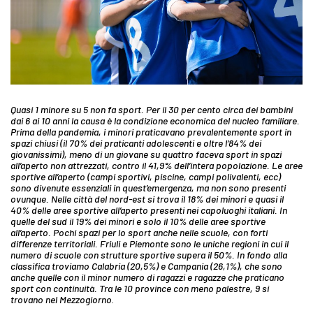
Quasi 1 minore su 5 non fa sport. Per il 30 per cento circa dei bambini
dai 6 ai 10 anni la causa è la condizione economica del nucleo familiare.
Prima della pandemia, i minori praticavano prevalentemente sport in
spazi chiusi (il 70% dei praticanti adolescenti e oltre l’84% dei
giovanissimi), meno di un giovane su quattro faceva sport in spazi
all’aperto non attrezzati, contro il 41,9% dell’intera popolazione. Le aree
sportive all’aperto (campi sportivi, piscine, campi polivalenti, ecc)
sono divenute essenziali in quest’emergenza, ma non sono presenti
ovunque. Nelle città del nord-est si trova il 18% dei minori e quasi il
40% delle aree sportive all’aperto presenti nei capoluoghi italiani. In
quelle del sud il 19% dei minori e solo il 10% delle aree sportive
all’aperto. Pochi spazi per lo sport anche nelle scuole, con forti
differenze territoriali. Friuli e Piemonte sono le uniche regioni in cui il
numero di scuole con strutture sportive supera il 50%. In fondo alla
classifica troviamo Calabria (20,5%) e Campania (26,1%), che sono
anche quelle con il minor
numero di ragazzi e ragazze che praticano
sport con continuità. Tra le 10 province con meno palestre, 9 si
trovano nel Mezzogiorno
.