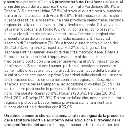
palestre o piscine
, ci siano
3 province su 4 del Friuli Venezia Giulia
. Ai
primi due posti della classifica troviamo infatti Pordenone (65,1%) e
Trieste (61%), mentre Udine (57,8%) si trova al quarto posto, superata
dalla provincia toscana di Prato (58,9%). È interessante notare che in
questa classifica, è presente una sola provincia piemontese, seconda
regione in Italia considerando i dati a livello regionale. Si tratta della
città metropolitana di Torino (57,7%). Al contrario, sono presenti in
questa classifica alcune province situate all'interno di regioni che
presentano un dato inferiore alla media nazionale. È il caso ad
esempio di Caltanissetta (54,9% a fronte di una media siciliana del
36,7%) e Savona (54,9% rispetto al 40,2% della Liguria). Da
segnalare infine i numeri elevati di due città metropolitane: Roma e
Firenze si collocano infatti rispettivamente al dodicesimo e
tredicesimo posto con una percentuale vicina al 55%. Passando ad
analizzare le 15 realtà con i numeri più bassi, possiamo osservare
come molte di queste si trovino al sud. Spicca il caso della Calabria,
le cui province occupano le prime 5 posizioni della classifica. Un dato
che ribadisce quanto emerso nel confronto regionale. Situazione
analoga anche per la Campania, ad eccezione di Avellino (31,3%). Da
sottolineare però anche la presenza di alcune province del centro-
nord. Tra queste Rimini (23,6%), Modena (28,3%), Perugia (28,9%),
Rieti (29%) e Rovigo (29,9%). Da notare infine che, nonostante un dato
regionale piuttosto basso, l'unica provincia siciliana a rientrare in
questa classifica è Messina con il 23,9%.
Un ultimo elemento che vale la pena analizzare riguarda la presenza
delle strutture sportive all'interno delle scuole che si trovano nelle
aree periferiche del paese
. Il maggior numero di strutture sportive