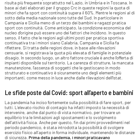
risulta più frequente soprattutto nel Lazio, in Umbria e in Toscana. In
base ai dati elaborati per il gruppo Crc in queste regioni la quota di
minori che fa sport con continuità supera il 60%. Mentre le regioni al di
sotto della media nazionale sono tutte del Sud. In particolare in
Campania e Sicilia meno di un terzo dei bambini e ragazzi pratica
sport con continuità. Come anticipato, la condizione economica del
nucleo d'origine può essere uno dei fattori che incidono. In questo
senso, il fatto che le regioni agli ultimi posti per pratica sportiva
continuativa tra i minori siano Calabria, Campania e Sicilia fa
riflettere. Si tratta delle regioni dove, in base alle rilevazioni
censuarie, si registrava la quota più elevata di famiglie in potenziale
disagio. In secondo luogo, un altro fattore cruciale è anche l'offerta di
impianti disponibile sul territorio. La carenza di strutture, la mancata
manutenzione, l'assenza di soggetti che le gestiscano in modo
strutturato e continuativo è sicuramente uno degli elementi più
importanti, come messo in luce anche dalle rilevazioni dell'Istat.
Le sfide poste dal Covid: sport all’aperto e bambini
La pandemia ha inciso fortemente sulla possibilità di fare sport, per
tutti. L’elevato rischio di contagio ha infatti imposto la necessità di
intervenire, anche dal punto di vista normativo, per trovare un
equilibrio tra le limitazioni agli spostamenti e lo svolgimento
dell’attività fisica. Anche per questo, fin dai primi provvedimenti nel
periodo pandemico, è stata introdotta la possibilità di svolgere
esercizio fisico all’aperto in forma individuale, mantenendo le distanze
di sicurezza.
Prima della pandemia, i minori praticavano