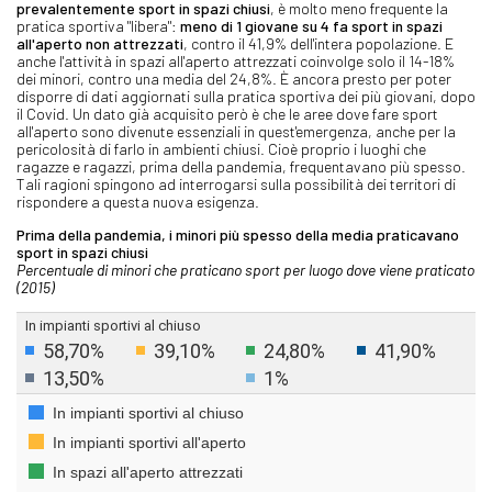
prevalentemente sport in spazi chiusi
, è molto meno frequente la
pratica sportiva "libera":
meno di 1 giovane su 4 fa sport in spazi
all'aperto
non attrezzati
, contro il 41,9% dell'intera popolazione. E
anche l'attività in spazi all'aperto attrezzati coinvolge solo il 14-18%
dei minori, contro una media del 24,8%. È ancora presto per poter
disporre di dati aggiornati sulla pratica sportiva dei più giovani, dopo
il Covid. Un dato già acquisito però è che le aree dove fare sport
all'aperto sono divenute essenziali in quest'emergenza, anche per la
pericolosità di farlo in ambienti chiusi. Cioè proprio i luoghi che
ragazze e ragazzi, prima della pandemia, frequentavano più spesso.
Tali ragioni spingono ad interrogarsi sulla possibilità dei territori di
rispondere a questa nuova esigenza.
Prima della pandemia, i minori più spesso della media praticavano
sport in spazi chiusi
Percentuale di minori che praticano sport per luogo dove viene praticato
(2015)