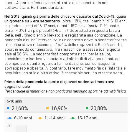
sport. Al pari dell’educazione, si tratta di un aspetto da non
sottovalutare. Partiamo dai dati.
Nel 2019, quindi già prima delle chiusure causate dal Covid-19, quasi
un giovane su 5 era sedentario
: oltre il 18%, tra i bambini di 6-10 anni
e gli adolescenti di 15-17 anni, quasi il 16% nella fascia 11-14 anni e
oltre il 40% tra i più piccoli (3-5 anni). Soprattutto in questa fascia
d’età, nell’ultimo biennio rilevato si è registrata una contrazione. La
pandemia è quindi intervenuta in un contesto dove la sedentarietà tra
i minori si stava riducendo. Il 45,4% delle ragazze tra 6 e 24 anni fa
sport in modo continuativo. Tra i maschi della stessa età la quota
sale al 58,5%. La sedentarietà comporta rischi per la salute,
specialmente laddove associata ad altri stili di vita poco sani, ad
esempio per quanto riguarda l’alimentazione, con conseguente
sovrappeso e obesità. Al contrario, fare movimento fin dall’infanzia e
acquisire uno stile di vita attivo, è essenziale per una crescita sana.
Prima della pandemia la quota di giovani sedentari mostrava
segnali di calo
Percentuale di minori che non praticano nessuno sport né attività fisica