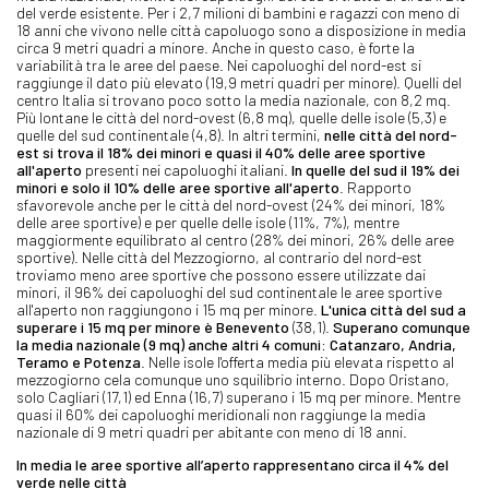
del verde esistente. Per i 2,7 milioni di bambini e ragazzi con meno di
18 anni che vivono nelle città capoluogo sono a disposizione in media
circa 9 metri quadri a minore. Anche in questo caso, è forte la
variabilità tra le aree del paese. Nei capoluoghi del nord-est si
raggiunge il dato più elevato (19,9 metri quadri per minore). Quelli del
centro Italia si trovano poco sotto la media nazionale, con 8,2 mq.
Più lontane le città del nord-ovest (6,8 mq), quelle delle isole (5,3) e
quelle del sud continentale (4,8). In altri termini,
nelle città del nord-
est si trova il 18% dei minori e quasi il 40% delle aree sportive
all'aperto
presenti nei capoluoghi italiani.
In quelle del sud il 19% dei
minori e solo il 10% delle aree sportive all'aperto
. Rapporto
sfavorevole anche per le città del nord-ovest (24% dei minori, 18%
delle aree sportive) e per quelle delle isole (11%, 7%), mentre
maggiormente equilibrato al centro (28% dei minori, 26% delle aree
sportive). Nelle città del Mezzogiorno, al contrario del nord-est
troviamo meno aree sportive che possono essere utilizzate dai
minori, il 96% dei capoluoghi del sud continentale le aree sportive
all'aperto non raggiungono i 15 mq per minore.
L'unica città del sud a
superare i 15 mq per minore è Benevento
(38,1).
Superano comunque
la media nazionale (9 mq) anche altri 4 comuni: Catanzaro, Andria,
Teramo e Potenza
. Nelle isole l'offerta media più elevata rispetto al
mezzogiorno cela comunque uno squilibrio interno. Dopo Oristano,
solo Cagliari (17,1) ed Enna (16,7) superano i 15 mq per minore. Mentre
quasi il 60% dei capoluoghi meridionali non raggiunge la media
nazionale di 9 metri quadri per abitante con meno di 18 anni.
In media le aree sportive all’aperto rappresentano circa il 4% del
verde nelle città