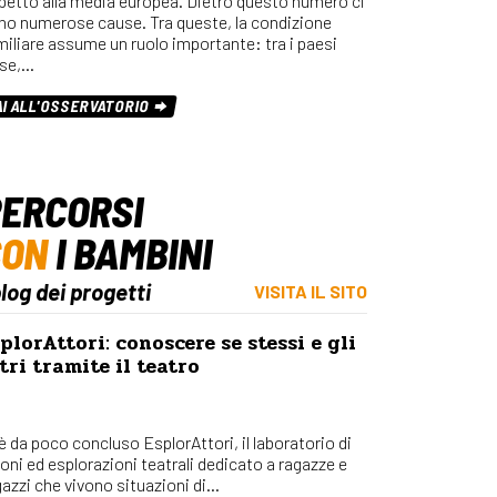
spetto alla media europea. Dietro questo numero ci
Osserv
no numerose cause. Tra queste, la condizione
Percors
miliare assume un ruolo importante: tra i paesi
se,…
Bilanci
Con_Ma
AI ALL'OSSERVATORIO
ERCORSI
CON
I BAMBINI
blog dei progetti
VISITA IL SITO
plorAttori: conoscere se stessi e gli
tri tramite il teatro
 è da poco concluso EsplorAttori, il laboratorio di
ioni ed esplorazioni teatrali dedicato a ragazze e
azzi che vivono situazioni di...