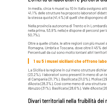
In media, circa 4 musei su 10 in Italia svolgono att
41,1% delle strutture ha proposto laboratori didatt
la stessa quota (41,4%) di quelli che dispongono di 
Nella provincia autonoma di Trento e in Lombardia
nella prima, 53,9% nella) e dispone di percorsi per 
50,7%).
Oltre a quelle citate, le altre regioni con più muse
Romagna, Umbria e Toscana, dove oltre il 45% delle 
Percentuali da cui sono molto lontani altri territor
1 su 5 i musei siciliani che offrono lab
La Sicilia è la regione in cui meno strutture dichiar
(23,2%). I laboratori sono presenti in meno di un t
di Campania (31,7%), Basilicata (31,0%), Molise (2
d’Aosta (28,3%). Così come meno di una struttura s
Abruzzo (31%), Basilicata (28,6%), Valle d’Aosta (26,
Divari territoriali nella fruibilità d