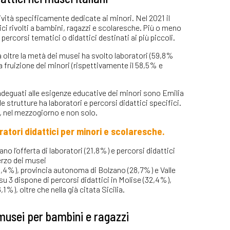
ività specificamente dedicate ai minori. Nel 2021 il
ici rivolti a bambini, ragazzi e scolaresche. Più o meno
percorsi tematici o didattici destinati ai più piccoli.
 oltre la metà dei musei ha svolto laboratori (59,8%
la fruizione dei minori (rispettivamente il 58,5% e
i adeguati alle esigenze educative dei minori sono Emilia
strutture ha laboratori e percorsi didattici specifici.
i, nel mezzogiorno e non solo.
oratori didattici per minori e scolaresche.
ano l’offerta di laboratori (21,8%) e percorsi didattici
erzo dei musei
9,4%), provincia autonoma di Bolzano (28,7%) e Valle
u 3 dispone di percorsi didattici in Molise (32,4%),
1%), oltre che nella già citata Sicilia.
ei musei per bambini e ragazzi