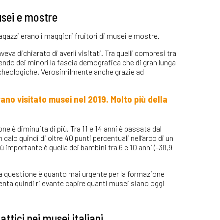
usei e mostre
agazzi erano i maggiori fruitori di musei e mostre.
aveva dichiarato di averli visitati. Tra quelli compresi tra
cendo dei minori la fascia demografica che di gran lunga
rcheologiche. Verosimilmente anche grazie ad
vano visitato musei nel 2019. Molto più della
one è diminuita di più. Tra 11 e 14 anni è passata dal
calo quindi di oltre 40 punti percentuali nell’arco di un
ù importante è quella dei bambini tra 6 e 10 anni (-38,9
 la questione è quanto mai urgente per la formazione
venta quindi rilevante capire quanti musei siano oggi
attici nei musei italiani