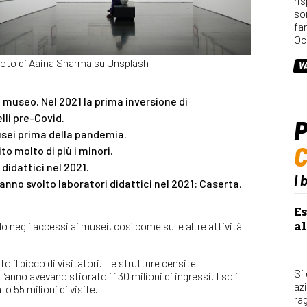
ri
so
fa
Oc
oto di Aaina Sharma su Unsplash
V
l museo. Nel 2021 la prima inversione di
lli pre-Covid.
P
musei prima della pandemia.
to molto di più i minori.
didattici nel 2021.
I 
nno svolto laboratori didattici nel 2021: Caserta,
Es
al
 negli accessi ai musei, così come sulle altre attività
o il picco di visitatori. Le strutture censite
Si
ll’anno avevano sfiorato i 130 milioni di ingressi. I soli
az
o 55 milioni di visite.
rag