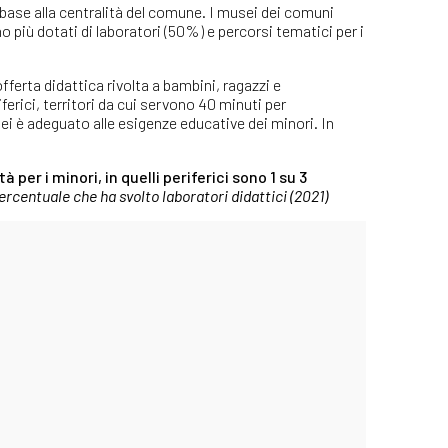
n base alla centralità del comune. I musei dei comuni
ono più dotati di laboratori (50%) e percorsi tematici per i
offerta didattica rivolta a bambini, ragazzi e
rici, territori da cui servono 40 minuti per
sei è adeguato alle esigenze educative dei minori. In
 per i minori, in quelli periferici sono 1 su 3
rcentuale che ha svolto laboratori didattici (2021)