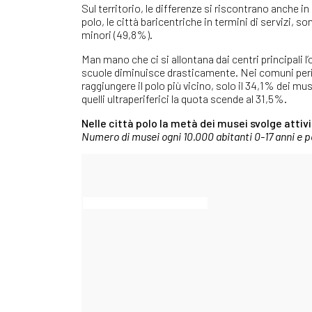
Sul territorio, le differenze si riscontrano anche i
polo, le città baricentriche in termini di servizi, s
minori (49,8%).
Man mano che ci si allontana dai centri principali l’
scuole diminuisce drasticamente. Nei comuni perife
raggiungere il polo più vicino, solo il 34,1% dei mu
quelli ultraperiferici la quota scende al 31,5%.
Nelle città polo la metà dei musei svolge attività
Numero di musei ogni 10.000 abitanti 0-17 anni e pe