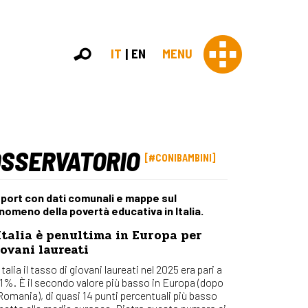
IT
EN
MENU
OSSERVATORIO
Con 
#CONIBAMBINI
Contras
Chi sia
port con dati comunali e mappe sul
Organi
nomeno della povertà educativa in Italia.
Statut
Italia è penultima in Europa per
Partner
ovani laureati
Staff
Lavora 
Italia il tasso di giovani laureati nel 2025 era pari a
,1%. È il secondo valore più basso in Europa (dopo
Appr
 Romania), di quasi 14 punti percentuali più basso