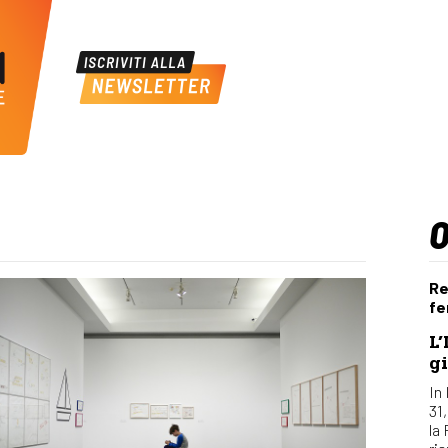
Re
fe
L’
gi
In 
31
la