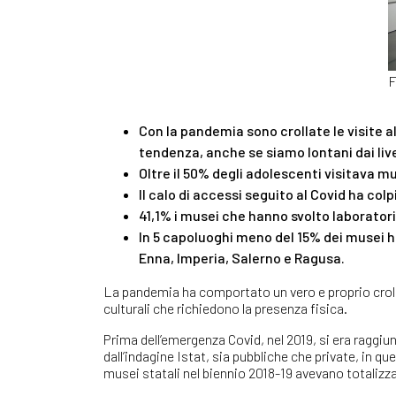
F
Con la pandemia sono crollate le visite a
tendenza, anche se siamo lontani dai live
Oltre il 50% degli adolescenti visitava 
Il calo di accessi seguito al Covid ha colpi
41,1% i musei che hanno svolto laboratori 
In 5 capoluoghi meno del 15% dei musei ha
Enna, Imperia, Salerno e Ragusa.
La pandemia ha comportato un vero e proprio crollo
culturali che richiedono la presenza fisica.
Prima dell’emergenza Covid, nel 2019, si era raggiunt
dall’indagine Istat, sia pubbliche che private, in que
musei statali nel biennio 2018-19 avevano totalizzat