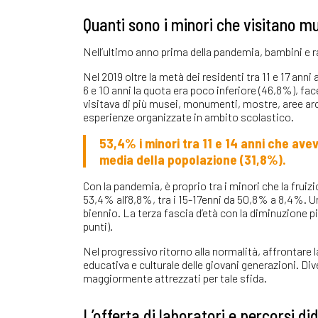
Quanti sono i minori che visitano m
Nell’ultimo anno prima della pandemia, bambini e r
Nel 2019 oltre la metà dei residenti tra 11 e 17 anni 
6 e 10 anni la quota era poco inferiore (46,8%), fa
visitava di più musei, monumenti, mostre, aree a
esperienze organizzate in ambito scolastico.
53,4% i minori tra 11 e 14 anni che ave
media della popolazione (31,8%).
Con la pandemia, è proprio tra i minori che la fruizi
53,4% all’8,8%, tra i 15-17enni da 50,8% a 8,4%. Un 
biennio. La terza fascia d’età con la diminuzione pi
punti).
Nel progressivo ritorno alla normalità, affrontare
educativa e culturale delle giovani generazioni. Di
maggiormente attrezzati per tale sfida.
L’offerta di laboratori e percorsi did