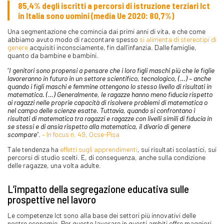
85,4% degli iscritti a percorsi di istruzione terziari Ict
in Italia sono uomini (media Ue 2020: 80,7%)
Una segmentazione che comincia dai primi anni di vita, e che come
abbiamo avuto modo di raccontare spesso
si alimenta di stereotipi di
genere
acquisiti inconsciamente, fin dall’infanzia. Dalle famiglie,
quanto da bambine e bambini.
“
I genitori sono propensi a pensare che i loro figli maschi più che le figlie
lavoreranno in futuro in un settore scientifico, tecnologico, (…) – anche
quando i figli maschi e femmine ottengono lo stesso livello di risultati in
matematica. (…) Generalmente, le ragazze hanno meno fiducia rispetto
ai ragazzi nelle proprie capacità di risolvere problemi di matematica o
nel campo delle scienze esatte. Tuttavia, quando si confrontano i
risultati di matematica tra ragazzi e ragazze con livelli simili di fiducia in
se stessi e di ansia rispetto alla matematica, il divario di genere
scompare
“.
– In focus n. 49, Ocse-Pisa
Tale tendenza ha
effetti sugli apprendimenti
, sui risultati scolastici, sui
percorsi di studio scelti. E, di conseguenza, anche sulla condizione
delle ragazze, una volta adulte.
L’impatto della segregazione educativa sulle
prospettive nel lavoro
Le competenze Ict sono alla base dei settori più innovativi delle
nostre economie. Per questo lavorare in questi ambiti offre maggiori