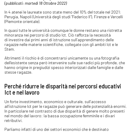
(pubblicati: martedì 18 Ottobre 2022)
In 4 atenei le laureate sono state meno del 10% del totale nel 2021:
Perugia, Napoli (Università degli studi “Federico II”), Firenze e Vercelli
(Piemonte orientale).
In quasi tutte le università comunque le donne restano una ristretta
minoranza nei percorsi di studio Ict. Ciò rafforza la necessità
di investire dai primi anni di istruzione sull’apprendimento delle
ragazze nelle materie scientifiche, collegate con gli ambiti Ict e le
Stem.
Altrimenti il rischio è di concentrarsi unicamente su una fotografia
dell’esistente senza però intervenire sulle sue radici più profonde, che
hanno origine in pregiudizi spesso interiorizzati dalle famiglie e dalle
stesse ragazze.
Perché ridurre le disparità nei percorsi educativi
Ict e nel lavoro
Un forte investimento, economico e culturale, sull’accesso
all’istruzione Ict per le ragazze può generare delle potenzialità enormi.
In particolare nel contrasto di due disparità di genere molto presenti
nel mondo del lavoro: la bassa occupazione femminile e i divari
retributivi.
Parliamo infatti di uno dei settori economici che è destinato