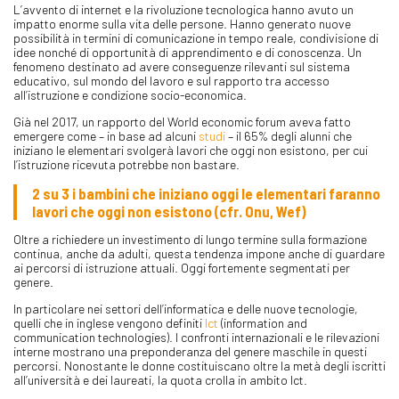
L’avvento di internet e la rivoluzione tecnologica hanno avuto un
impatto enorme sulla vita delle persone. Hanno generato nuove
possibilità in termini di comunicazione in tempo reale, condivisione di
idee nonché di opportunità di apprendimento e di conoscenza. Un
fenomeno destinato ad avere conseguenze rilevanti sul sistema
educativo, sul mondo del lavoro e sul rapporto tra accesso
all’istruzione e condizione socio-economica.
Già nel 2017, un rapporto del World economic forum aveva fatto
emergere come – in base ad alcuni
studi
– il 65% degli alunni che
iniziano le elementari svolgerà lavori che oggi non esistono, per cui
l’istruzione ricevuta potrebbe non bastare.
2 su 3 i bambini che iniziano oggi le elementari faranno
lavori che oggi non esistono (cfr.
Onu
,
Wef
)
Oltre a richiedere un investimento di lungo termine sulla formazione
continua, anche da adulti, questa tendenza impone anche di guardare
ai percorsi di istruzione attuali. Oggi fortemente segmentati per
genere.
In particolare nei settori dell’informatica e delle nuove tecnologie,
quelli che in inglese vengono definiti
Ict
(information and
communication technologies). I confronti internazionali e le rilevazioni
interne mostrano una preponderanza del genere maschile in questi
percorsi. Nonostante le donne costituiscano oltre la metà degli iscritti
all’università e dei laureati, la quota crolla in ambito Ict.