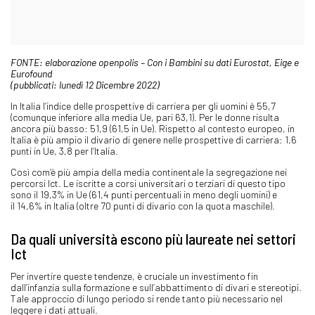
FONTE: elaborazione openpolis – Con i Bambini su dati Eurostat, Eige e
Eurofound
(pubblicati: lunedì 12 Dicembre 2022)
In Italia l’indice delle prospettive di carriera per gli uomini è 55,7
(comunque inferiore alla media Ue, pari 63,1). Per le donne risulta
ancora più basso: 51,9 (61,5 in Ue). Rispetto al contesto europeo, in
Italia è più ampio il divario di genere nelle prospettive di carriera: 1,6
punti in Ue, 3,8 per l’Italia.
Così com’è più ampia della media continentale la segregazione nei
percorsi Ict. Le iscritte a corsi universitari o terziari di questo tipo
sono il 19,3% in Ue (61,4 punti percentuali in meno degli uomini) e
il 14,6% in Italia (oltre 70 punti di divario con la quota maschile).
Da quali università escono più laureate nei settori
Ict
Per invertire queste tendenze, è cruciale un investimento fin
dall’infanzia sulla formazione e sull’abbattimento di divari e stereotipi.
Tale approccio di lungo periodo si rende tanto più necessario nel
leggere i dati attuali.