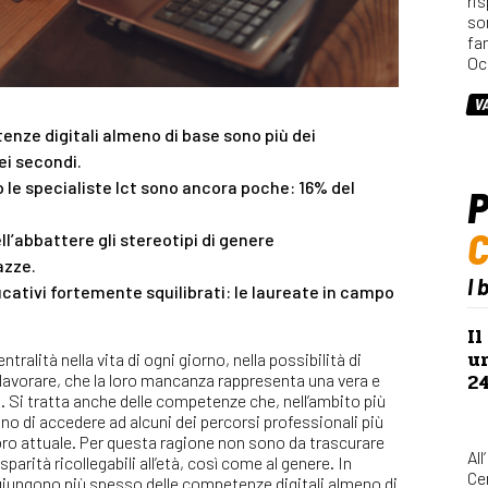
ri
so
fa
Oc
V
tenze digitali almeno di base sono più dei
ei secondi.
le specialiste Ict sono ancora poche: 16% del
P
l’abbattere gli stereotipi di genere
azze.
I 
ducativi fortemente squilibrati: le laureate in campo
Il
u
ralità nella vita di ogni giorno, nella possibilità di
2
lavorare, che la loro mancanza rappresenta una vera e
. Si tratta anche delle competenze che, nell’ambito più
no di accedere ad alcuni dei percorsi professionali più
oro attuale. Per questa ragione non sono da trascurare
All
arità ricollegabili all’età, così come al genere. In
Ce
raggiungono più spesso delle competenze digitali almeno di