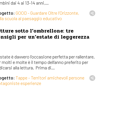
bini dai 4 ai 13-14 anni,...
ogetto:
GOOD - Guardare Oltre l’Orizzonte,
lla scuola al paesaggio educativo
tture sotto l’ombrellone: tre
nsigli per un’estate di leggerezza
state è davvero l’occasione perfetta per rallentare.
 molti e molte è il tempo dell’anno preferito per
icarsi alla lettura. Prima di...
ogetto:
Tappe - Territori amichevoli persone
otagoniste esperienze