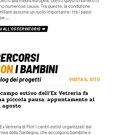
spetto alla media europea. Dietro questo numero ci
Osserv
no numerose cause. Tra queste, la condizione
Percors
miliare assume un ruolo importante: tra i paesi
se,…
Bilanci
Con_Ma
AI ALL'OSSERVATORIO
ERCORSI
CON
I BAMBINI
blog dei progetti
VISITA IL SITO
 campo estivo dell’Ex Vetreria fa
na piccola pausa: appuntamento al
4 agosto
’Ex Vetreria di Pirri i centri estivi organizzati dai
mea della Sardegna, che accolgono bambine e