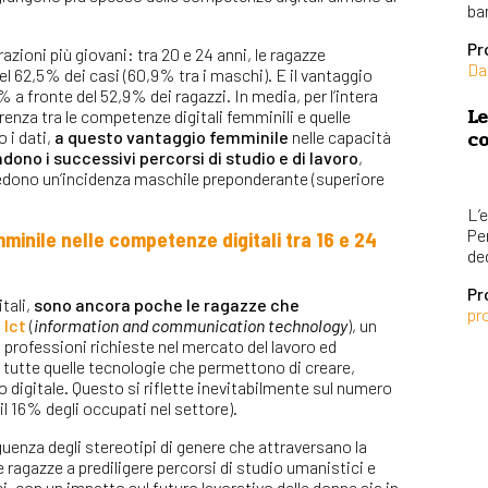
bam
Pr
zioni più giovani: tra 20 e 24 anni, le ragazze
Da
 62,5% dei casi (60,9% tra i maschi). E il vantaggio
 a fronte del 52,9% dei ragazzi. In media, per l’intera
Le
erenza tra le competenze digitali femminili e quelle
co
 i dati,
a questo vantaggio femminile
nelle capacità
dono i successivi percorsi di studio e di lavoro
,
edono un’incidenza maschile preponderante (superiore
L’e
Per
mminile nelle competenze digitali tra 16 e 24
ded
Pr
tali,
sono ancora poche le ragazze che
pr
 Ict
(
information and communication technology
), un
a professioni richieste nel mercato del lavoro ed
 tutte quelle tecnologie che permettono di creare,
digitale. Questo si riflette inevitabilmente sul numero
il 16% degli occupati nel settore).
enza degli stereotipi di genere che attraversano la
 ragazze a prediligere percorsi di studio umanistici e
ci, con un impatto sul futuro lavorativo delle donne sia in