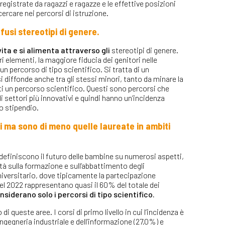
 registrate da ragazzi e ragazze e le effettive posizioni
cercare nei percorsi di istruzione.
ffusi stereotipi di genere.
ita e si alimenta attraverso gli
stereotipi di genere.
ri elementi, la maggiore fiducia dei genitori nelle
n percorso di tipo scientifico. Si tratta di un
si diffonde anche tra gli stessi minori, tanto da minare la
ti un percorso scientifico. Questi sono percorsi che
i settori più innovativi e quindi hanno un’incidenza
ro stipendio.
i ma sono di meno quelle laureate in ambiti
 definiscono il futuro delle bambine su numerosi aspetti,
tà sulla formazione e sull’abbattimento degli
niversitario, dove tipicamente la partecipazione
el 2022 rappresentano quasi il 60% del totale dei
siderano solo i percorsi di tipo scientifico.
di queste aree. I corsi di primo livello in cui l’incidenza è
gegneria industriale e dell’informazione (27,0%) e