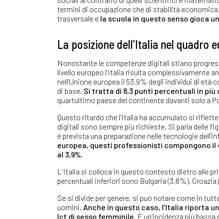
termini di occupazione che di stabilità economic
trasversale e
la scuola in questo senso gioca u
La posizione dell’Italia nel quadro 
Nonostante le competenze digitali stiano progres
livello europeo l’Italia risulta complessivamente a
nell’Unione europea il 53,9% degli individui di età
di base.
Si tratta di 8,3 punti percentuali in più 
quartultimo paese del continente davanti solo a P
Questo ritardo che l’Italia ha accumulato si rifle
digitali sono sempre più richieste. Si parla delle fig
è prevista una preparazione nelle tecnologie dell’
europea, questi professionisti compongono il 4,
al 3,9%.
L’Italia si colloca in questo contesto dietro alle p
percentuali inferiori sono Bulgaria (3,8%), Croazia
Se si divide per genere, si può notare come in tutta
uomini.
Anche in questo caso, l’Italia riporta uno
Ict di sesso femminile.
È un’incidenza più bassa d