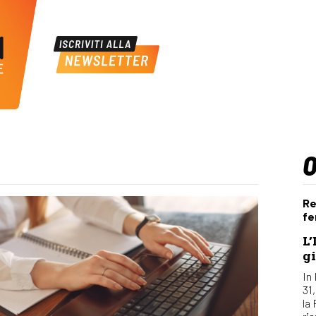
Re
fe
L’
gi
In 
31
la