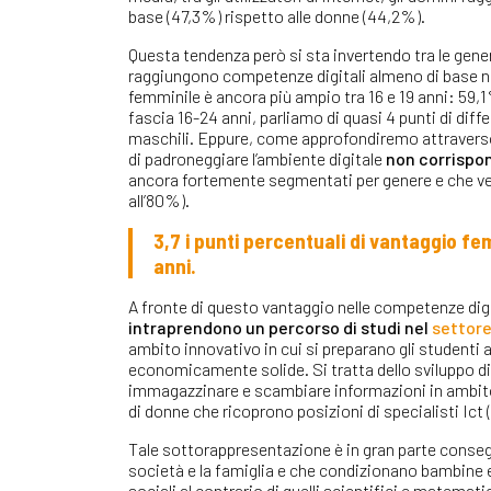
base (47,3%) rispetto alle donne (44,2%).
Questa tendenza però si sta invertendo tra le genera
raggiungono competenze digitali almeno di base nel
femminile è ancora più ampio tra 16 e 19 anni: 59,1%
fascia 16-24 anni, parliamo di quasi 4 punti di diff
maschili. Eppure, come approfondiremo attraverso
di padroneggiare l’ambiente digitale
non corrispon
ancora fortemente segmentati per genere e che v
all’80%).
3,7 i punti percentuali di vantaggio fe
anni.
A fronte di questo vantaggio nelle competenze digi
intraprendono un percorso di studi nel
settore
ambito innovativo in cui si preparano gli studenti 
economicamente solide. Si tratta dello sviluppo di
immagazzinare e scambiare informazioni in ambito 
di donne che ricoprono posizioni di specialisti Ict (
Tale sottorappresentazione è in gran parte consegu
società e la famiglia e che condizionano bambine e
sociali al contrario di quelli scientifici e matemati