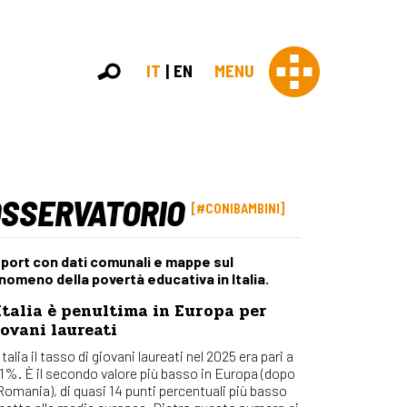
IT
EN
MENU
OSSERVATORIO
Con 
#CONIBAMBINI
Contras
Chi sia
port con dati comunali e mappe sul
Organi
nomeno della povertà educativa in Italia.
Statut
Italia è penultima in Europa per
Partner
ovani laureati
Staff
Lavora 
Italia il tasso di giovani laureati nel 2025 era pari a
,1%. È il secondo valore più basso in Europa (dopo
Appr
 Romania), di quasi 14 punti percentuali più basso