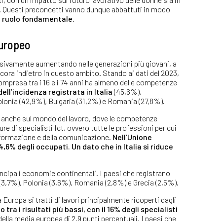
a. Questi preconcetti vanno dunque abbattuti in modo
n ruolo fondamentale.
europeo
sivamente aumentando nelle generazioni più giovani, a
ncora indietro in questo ambito. Stando ai dati del 2023,
 compresa tra i 16 e i 74 anni ha almeno delle competenze
dell’incidenza registrata in Italia
(45,6%),
olonia (42,9%), Bulgaria (31,2%) e Romania (27,8%).
tte anche sul mondo del lavoro, dove le competenze
ure di specialisti Ict, ovvero tutte le professioni per cui
informazione e della comunicazione.
Nell’Unione
6% degli occupati. Un dato che in Italia si riduce
rincipali economie continentali. I paesi che registrano
 (3,7%), Polonia (3,6%), Romania (2,8%) e Grecia (2,5%).
 Europa si tratti di lavori principalmente ricoperti dagli
 tra i risultati più bassi, con il 16% degli specialisti
ella media europea di 2,9 punti percentuali. I paesi che