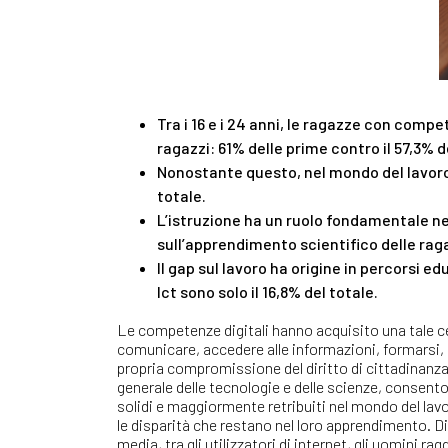
Tra i 16 e i 24 anni, le ragazze con compe
ragazzi: 61% delle prime contro il 57,3% d
Nonostante questo, nel mondo del lavoro 
totale.
L’istruzione ha un ruolo fondamentale nel
sull’apprendimento scientifico delle rag
Il gap sul lavoro ha origine in percorsi e
Ict sono solo il 16,8% del totale.
Le competenze digitali hanno acquisito una tale cent
comunicare, accedere alle informazioni, formarsi, 
propria compromissione del diritto di cittadinanza
generale delle tecnologie e delle scienze, consento
solidi e maggiormente retribuiti nel mondo del lav
le disparità che restano nel loro apprendimento. Disp
media, tra gli utilizzatori di internet, gli uomini 