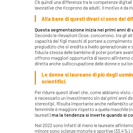
C’è quindi una differenza tra le competenze digitali
lavorative che ricoprono da adulti. Il motivo è da ri
Alla base di questi divari ci sono dei di
Questa segmentazione inizia nei primi anni di v
Secondo le rilevazioni Ocse, concorrono, tra gli alt
capacità dei figli maschi di portare a compimento u
pregiudizio che si eredita a livello generazionale e 
fiducia stessa delle bambine di poter portare avan
offrono maggiori opportunità di lavoro all’interno d
diretta anche sull’occupazione delle donne e sul lo
Le donne si laureano di più degli uomin
scientifici.
Per ridurre questi divari che, come abbiamo visto,
è necessario un investimento sin dai primi anni d’e
stereotipi. Risulta importante anche nell’ambito u
femminile è maggiore rispetto a quella maschile (n
laureati)
ma la tendenza si inverte quando si con
Nel 2022 sono infatti di meno le laureate all’interno 
minore sono scienze motorie e sportive (33,4%), in