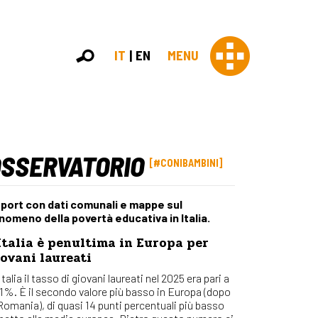
IT
EN
MENU
OSSERVATORIO
Con 
#CONIBAMBINI
Contras
Chi sia
port con dati comunali e mappe sul
Organi
nomeno della povertà educativa in Italia.
Statut
Italia è penultima in Europa per
Partner
ovani laureati
Staff
Lavora 
Italia il tasso di giovani laureati nel 2025 era pari a
,1%. È il secondo valore più basso in Europa (dopo
Appr
 Romania), di quasi 14 punti percentuali più basso