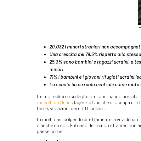
F
20.032 i minori stranieri non accompagnat
Una crescita del 79,5% rispetto allo stesso
25,3% sono bambini e ragazzi ucraini, a tes
minori.
71% i bambini e i giovani rifugiati ucraini i
La scuola ha un ruolo centrale come motore
Le molteplici crisi degli ultimi anni hanno portato
raccolti da Unhcr
, l’agenzia Onu che si occupa di r
fame, violazioni dei diritti umani.
In molti casi colpendo direttamente la vita di bambi
o anche da soli. È il caso dei minori stranieri non
paese come