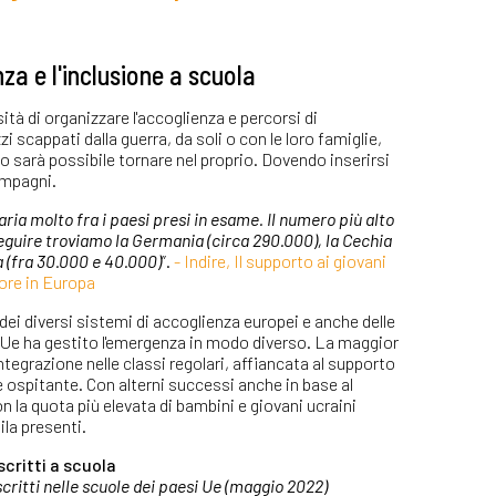
za e l'inclusione a scuola
ità di organizzare l'accoglienza e percorsi di
 scappati dalla guerra, da soli o con le loro famiglie,
o sarà possibile tornare nel proprio. Dovendo inserirsi
ompagni.
varia molto fra i paesi presi in esame. Il numero più alto
seguire troviamo la Germania (circa 290.000), la Cechia
a (fra 30.000 e 40.000)
”.
- Indire, Il supporto ai giovani
riore in Europa
ei diversi sistemi di accoglienza europei e anche delle
 Ue ha gestito l'emergenza in modo diverso. La maggior
'integrazione nelle classi regolari, affiancata al supporto
e ospitante. Con alterni successi anche in base al
on la quota più elevata di bambini e giovani ucraini
ila presenti.
iscritti a scuola
scritti nelle scuole dei paesi Ue (maggio 2022)