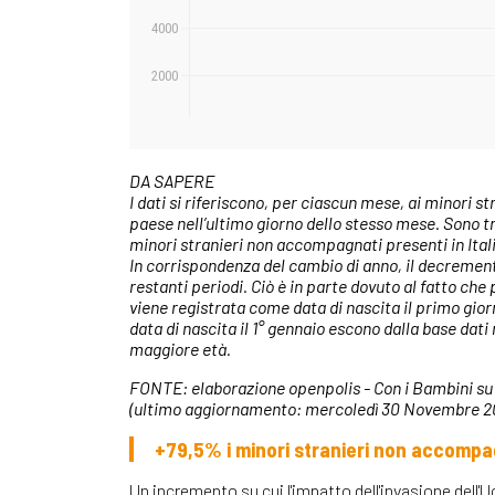
DA SAPERE
I dati si riferiscono, per ciascun mese, ai minori 
paese nell’ultimo giorno dello stesso mese. Sono tra
minori stranieri non accompagnati presenti in Ital
In corrispondenza del cambio di anno, il decrement
restanti periodi. Ciò è in parte dovuto al fatto che
viene registrata come data di nascita il primo gior
data di nascita il 1° gennaio escono dalla base dat
maggiore età.
FONTE: elaborazione openpolis - Con i Bambini su da
(ultimo aggiornamento: mercoledì 30 Novembre 2
+79,5% i minori stranieri non accompag
Un incremento su cui l'impatto dell'invasione dell