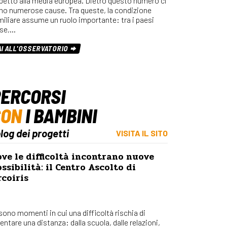
spetto alla media europea. Dietro questo numero ci
Osserv
no numerose cause. Tra queste, la condizione
Percors
miliare assume un ruolo importante: tra i paesi
se,…
Bilanci
Con_Ma
AI ALL'OSSERVATORIO
ERCORSI
CON
I BAMBINI
blog dei progetti
VISITA IL SITO
ve le difficoltà incontrano nuove
ssibilità: il Centro Ascolto di
coiris
 sono momenti in cui una difficoltà rischia di
entare una distanza: dalla scuola, dalle relazioni,