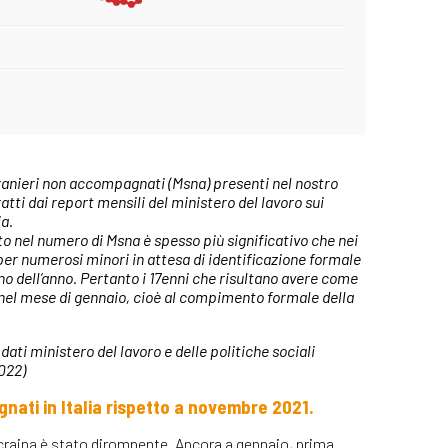
stranieri non accompagnati (Msna) presenti nel nostro
tti dai report mensili del ministero del lavoro sui
ia.
o nel numero di Msna è spesso più significativo che nei
 per numerosi minori in attesa di identificazione formale
no dell’anno. Pertanto i 17enni che risultano avere come
i nel mese di gennaio, cioè al compimento formale della
ti ministero del lavoro e delle politiche sociali
022)
nati in Italia rispetto a novembre 2021.
'Ucraina è stato dirompente. Ancora a gennaio, prima