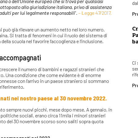
ana o dell’Unione europea che si trova per qualsiasi
dal
ottoposto alla giurisdizione italiana, privo di assistenza
 adulti per lui legalmente responsabili
”.
– Legge 47/2017,
Pr
Cr
si può già rilevare un aumento netto nel loro numero,
Pa
na. Si tratta di fenomeni in cui il ruolo del sistema di
b
della scuola nel favorire l’accoglienza e l’inclusione.
on accompagnati
Ci
se
crescere il numero di bambini e ragazzi stranieri che
rif
o. Una condizione che come evidente è di enorme
 connesse con l’arrivo in un paese straniero si sommano
Pr
 riferimento.
gnati nel nostro paese al 30 novembre 2022.
nto sempre nuovi picchi, mese dopo mese. A gennaio, in
 politiche sociali, erano circa 11mila i minori stranieri
to del 30 novembre scorso sono saliti sopra quota
n accompagnati nel 2022