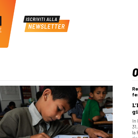
Re
fe
L’
gi
In 
31
la