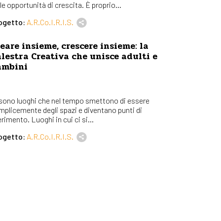
le opportunità di crescita. È proprio...
ogetto:
A.R.Co.I.R.I.S.
eare insieme, crescere insieme: la
lestra Creativa che unisce adulti e
ambini
 sono luoghi che nel tempo smettono di essere
mplicemente degli spazi e diventano punti di
erimento. Luoghi in cui ci si...
ogetto:
A.R.Co.I.R.I.S.