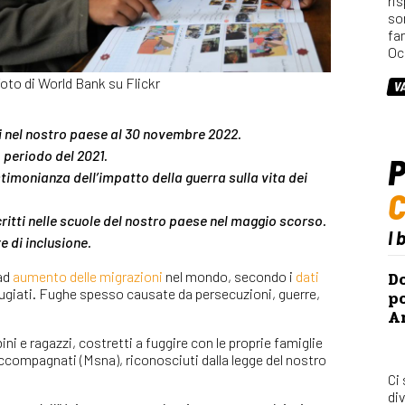
ri
so
fa
Oc
oto di World Bank su Flickr
V
i nel nostro paese al 30 novembre 2022.
 periodo del 2021.
P
timonianza dell’impatto della guerra sulla vita dei
scritti nelle scuole del nostro paese nel maggio scorso.
I 
 di inclusione.
 ad
aumento delle migrazioni
nel mondo, secondo i
dati
Do
ifugiati. Fughe spesso causate da persecuzioni, guerre,
po
Ar
ni e ragazzi, costretti a fuggire con le proprie famiglie
 accompagnati (Msna), riconosciuti dalla legge del nostro
Ci
div