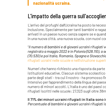
nazionalità ucraina.
L'impatto della guerra sull'accoglien
L'arrivo dei profughi dall'Ucraina ha posto la necess
inclusione. Specialmente per tanti bambini e ragazzi
arrivati in un paese nuovo senza sapere se e quand
in una nuova città, una nuova scuola, con nuovi c
“
Il numero di bambini e di giovani ucraini rifugiati 
registrato a maggio 2022 è in Polonia (528.110), a 
(70.530) e poi Italia, Romania, Spagna e Slovacchi
rifugiati ucraini nelle scuole e nell'istruzione supe
Numeri che hanno richiesto una risposta da parte d
istituzioni educative. Ciascun sistema scolastico
parte degli stati - tra cui il nostro - ha promosso l
intensivo per l'apprendimento della lingua del paes
numero di minori accolti. L'Italia è uno dei paesi c
rifugiati iscritti nelle scuole: 27.323 sugli oltre 38m
Il 71% dei minori ucraini rifugiati in Italia sono 
Percentuale di bambini e giovani ucraini rifugiati i