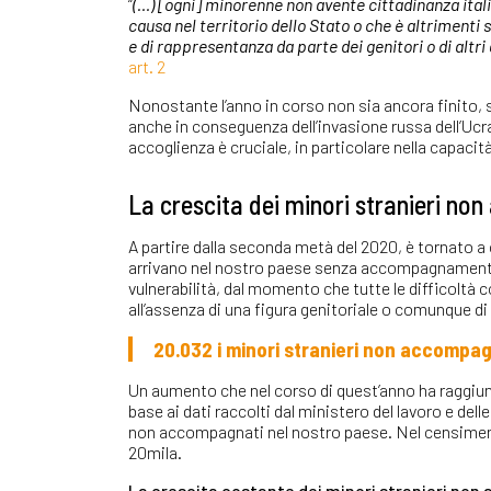
“
(…) [ogni] minorenne non avente cittadinanza itali
causa nel territorio dello Stato o che è altrimenti s
e di rappresentanza da parte dei genitori o di altri
art. 2
Nonostante l’anno in corso non sia ancora finito, 
anche in conseguenza dell’invasione russa dell’Ucrai
accoglienza è cruciale, in particolare nella capacità 
La crescita dei minori stranieri n
A partire dalla seconda metà del 2020, è tornato a 
arrivano nel nostro paese senza accompagnament
vulnerabilità, dal momento che tutte le difficoltà
all’assenza di una figura genitoriale o comunque di
20.032 i minori stranieri non accompa
Un aumento che nel corso di quest’anno ha raggiu
base ai dati raccolti dal ministero del lavoro e delle
non accompagnati nel nostro paese. Nel censimen
20mila.
La crescita costante dei minori stranieri no