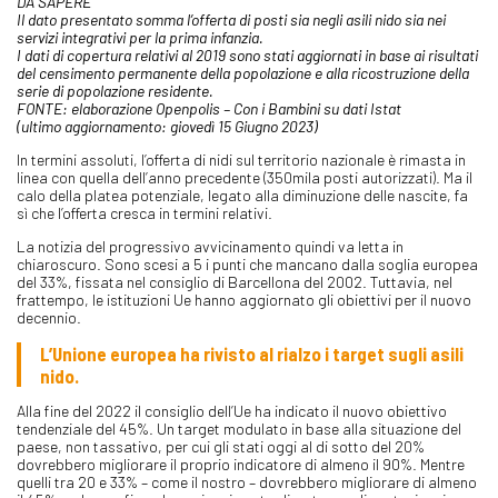
DA SAPERE
Il dato presentato somma l’offerta di posti sia negli asili nido sia nei
servizi integrativi per la prima infanzia.
I dati di copertura relativi al 2019 sono stati aggiornati in base ai risultati
del censimento permanente della popolazione e alla ricostruzione della
serie di popolazione residente.
FONTE: elaborazione Openpolis – Con i Bambini su dati Istat
(ultimo aggiornamento: giovedì 15 Giugno 2023)
In termini assoluti, l’offerta di nidi sul territorio nazionale è rimasta in
linea con quella dell’anno precedente (350mila posti autorizzati). Ma il
calo della platea potenziale, legato alla diminuzione delle nascite, fa
sì che l’offerta cresca in termini relativi.
La notizia del progressivo avvicinamento quindi va letta in
chiaroscuro. Sono scesi a 5 i punti che mancano dalla soglia europea
del 33%, fissata nel consiglio di Barcellona del 2002. Tuttavia, nel
frattempo, le istituzioni Ue hanno aggiornato gli obiettivi per il nuovo
decennio.
L’Unione europea ha rivisto al rialzo i target sugli asili
nido.
Alla fine del 2022 il consiglio dell’Ue ha indicato il nuovo obiettivo
tendenziale del 45%. Un target modulato in base alla situazione del
paese, non tassativo, per cui gli stati oggi al di sotto del 20%
dovrebbero migliorare il proprio indicatore di almeno il 90%. Mentre
quelli tra 20 e 33% – come il nostro – dovrebbero migliorare di almeno