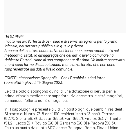
DA SAPERE
Il dato misura l’offerta di asili nido e di servizi integrativi per la prima
infanzia, nel settore pubblico e in quello privato.
A causa della natura associativa del fenomeno, come specificato nei
metadati di Istat, la disaggregazione dei dati a livello comunale ha
richiesto l’introduzione di una componente di stima. Va inoltre osservato
che vi sono forme di associazione, meno strutturate, che non sono
rappresentate dai dati a livello comunale.
FONTE: elaborazione Openpolis – Con i Bambini su dati Istat
(consultati: giovedì 15 Giugno 2023)
Le città polo dispongono quindi di una dotazione di servizi per la
prima infanzia mediamente superiore. Ma anche tra le città maggiori,
comunque, l’offerta non è omogenea.
In 11 capoluoghi è presente più di un posto ogni due bambini residenti.
Si tratta di Nuoro (73,8 ogni 100 residenti sotto i 3 anni), Ferrara
(62,7), Siena (58,9), Sassari (58,3), Forlì (56,7), Firenze (53,7), Trento
(51,2), Lecco (51), Rovigo (50,8), Bergamo (50,8) e Padova (50,3).
Entro un punto da quota 50% anche Bologna, Roma, Pisa e Udine.