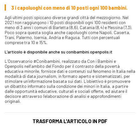
3 i capoluoghi con meno di 10 posti ogni 100 bambini.
Agli ultimi posti spiccano diverse grandi città del mezzogiorno. Nel
2021 non raggiungono i 10 posti disponibili ogni 100 residenti con
meno di 3 anni i comuni di Barletta (8,6), Catania (8,4) e Messina (7,3).
Poco sopra questa soglia anche capoluoghi come Napoli, Caserta,
Trani, Palermo, Isernia, Andria e Ragusa. Tutti con percentuali
comprese tra 10 e 15%.
L’articolo è disponibile anche su conibambini.openpolis.it
L’Osservatorio #Conibambini, realizzato da Con i Bambini e
Openpolis nell’ambito del Fondo per il contrasto della povertà
educativa minorile, fornisce dati e contenuti sul fenomeno in Italia nella
modalità di data journalism, in formato aperto e sistematizzati, per
stimolare un’informazione basata sui dati. L’obiettivo è promuovere
un dibattito informato sulla condizione dei minori in Italia, a partire
dalle opportunità educative, culturali e sociali offerte, ed aiutare il
decisore attraverso l’elaborazione di analisi e approfondimenti
originali.
TRASFORMA L'ARTICOLO IN PDF