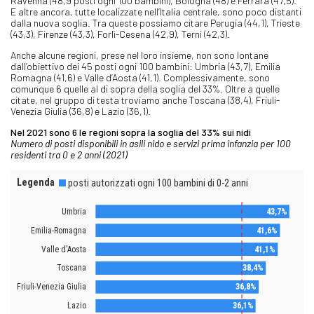
Ravenna (48,9 posti ogni 100 bambini), Bologna (48) e Ferrara (47,5).
E altre ancora, tutte localizzate nell’Italia centrale, sono poco distanti
dalla nuova soglia. Tra queste possiamo citare Perugia (44,1), Trieste
(43,3), Firenze (43,3), Forlì-Cesena (42,9), Terni (42,3).
Anche alcune regioni, prese nel loro insieme, non sono lontane
dall’obiettivo dei 45 posti ogni 100 bambini: Umbria (43,7), Emilia
Romagna (41,6) e Valle d’Aosta (41,1). Complessivamente, sono
comunque 6 quelle al di sopra della soglia del 33%. Oltre a quelle
citate, nel gruppo di testa troviamo anche Toscana (38,4), Friuli-
Venezia Giulia (36,8) e Lazio (36,1).
Nel 2021 sono 6 le regioni sopra la soglia del 33% sui nidi
Numero di posti disponibili in asili nido e servizi prima infanzia per 100
residenti tra 0 e 2 anni (2021)