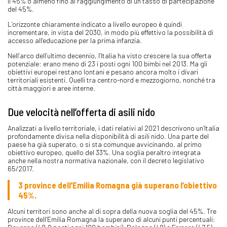
il 45% o almeno fino al raggiungimento di un tasso di partecipazione
del 45%.
L’orizzonte chiaramente indicato a livello europeo è quindi
incrementare, in vista del 2030, in modo più effettivo la possibilità di
accesso all’educazione per la prima infanzia.
Nell’arco dell’ultimo decennio, l’Italia ha visto crescere la sua offerta
potenziale: erano meno di 23 i posti ogni 100 bimbi nel 2013. Ma gli
obiettivi europei restano lontani e pesano ancora molto i divari
territoriali esistenti. Quelli tra centro-nord e mezzogiorno, nonché tra
città maggiori e aree interne.
Due velocità nell’offerta di asili nido
Analizzati a livello territoriale, i dati relativi al 2021 descrivono un’Italia
profondamente divisa nella disponibilità di asili nido. Una parte del
paese ha già superato, o si sta comunque avvicinando, al primo
obiettivo europeo, quello del 33%. Una soglia peraltro integrata
anche nella nostra normativa nazionale, con il decreto legislativo
65/2017.
3 province dell’Emilia Romagna già superano l’obiettivo
45%.
Alcuni territori sono anche al di sopra della nuova soglia del 45%. Tre
province dell’Emilia Romagna la superano di alcuni punti percentuali: