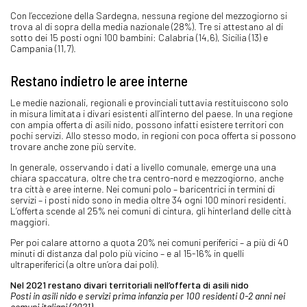
Con l’eccezione della Sardegna, nessuna regione del mezzogiorno si
trova al di sopra della media nazionale (28%). Tre si attestano al di
sotto dei 15 posti ogni 100 bambini: Calabria (14,6), Sicilia (13) e
Campania (11,7).
Restano indietro le aree interne
Le medie nazionali, regionali e provinciali tuttavia restituiscono solo
in misura limitata i divari esistenti all’interno del paese. In una regione
con ampia offerta di asili nido, possono infatti esistere territori con
pochi servizi. Allo stesso modo, in regioni con poca offerta si possono
trovare anche zone più servite.
In generale, osservando i dati a livello comunale, emerge una una
chiara spaccatura, oltre che tra centro-nord e mezzogiorno, anche
tra città e aree interne. Nei comuni polo – baricentrici in termini di
servizi – i posti nido sono in media oltre 34 ogni 100 minori residenti.
L’offerta scende al 25% nei comuni di cintura, gli hinterland delle città
maggiori.
Per poi calare attorno a quota 20% nei comuni periferici – a più di 40
minuti di distanza dal polo più vicino – e al 15-16% in quelli
ultraperiferici (a oltre un’ora dai poli).
Nel 2021 restano divari territoriali nell’offerta di asili nido
Posti in asili nido e servizi prima infanzia per 100 residenti 0-2 anni nei
comuni italiani (2021)