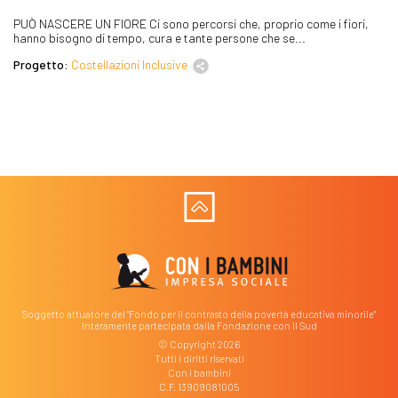
PUÒ NASCERE UN FIORE Ci sono percorsi che, proprio come i fiori,
hanno bisogno di tempo, cura e tante persone che se...
Progetto:
Costellazioni Inclusive
Soggetto attuatore del "Fondo per il contrasto della povertà educativa minorile"
interamente partecipata dalla Fondazione con il Sud
© Copyright 2026
Tutti i diritti riservati
Con i bambini
C.F. 13909081005