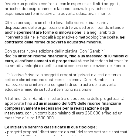
favorire un positivo confronto con le esperienze di altri soggetti,
arricchendo reciprocamente la conoscenza, le pratiche e le
esperienze sui temi relativi alla povertà educativa minorile.
Oltre a perseguire un effetto leva delle risorse finanziarie a
disposizione delle organizzazioni di terzo settore, il bando intende
anche
sperimentare forme di innovazione,
sia negli ambiti di
intervento sia nelle modalità operative o metodologiche scelte,
nel
contrasto delle forme di povertà educativa minorile
.
Con questa nuova edizione dell’iniziativa, Con i Bambini
dedica
ulteriori risorse finanziarie, fino a un massimo di 10 milioni di
euro, al cofinanziamento di progettualità
che intendono intervenire
su ambiti analoghi a quelli su cui si concentrano le azioni del Fondo.
L’iniziativa è rivolta a soggetti erogatori privati e a enti del terzo
settore che intendono sostenere, insieme a Con i Bambini, la
realizzazione di interventi congiunti di contrasto della povertà
educativa minorile su tutto il territorio nazionale.
A tal fine, Con i Bambini metterà a disposizione delle progettualità
approvate
fino ad un massimo del 50% delle risorse finanziarie
complessivamente necessarie per la realizzazione degli
interventi,
con un contributo minimo di euro 250.000 e fino ad un
massimo di euro 1.500.000.
Le iniziative saranno classificate in due tipologie
:
• progetti proposti direttamente da enti del terzo settore e sostenuti,