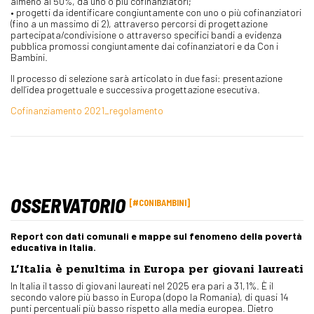
almeno al 50%, da uno o più cofinanziatori;
• progetti da identificare congiuntamente con uno o più cofinanziatori
(fino a un massimo di 2), attraverso percorsi di progettazione
partecipata/condivisione o attraverso specifici bandi a evidenza
pubblica promossi congiuntamente dai cofinanziatori e da Con i
Bambini.
Il processo di selezione sarà articolato in due fasi: presentazione
dell’idea progettuale e successiva progettazione esecutiva.
Cofinanziamento 2021_regolamento
OSSERVATORIO
#CONIBAMBINI
Report con dati comunali e mappe sul fenomeno della povertà
educativa in Italia.
L’Italia è penultima in Europa per giovani laureati
In Italia il tasso di giovani laureati nel 2025 era pari a 31,1%. È il
secondo valore più basso in Europa (dopo la Romania), di quasi 14
punti percentuali più basso rispetto alla media europea. Dietro