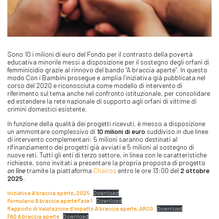
Sono 10 i milioni di euro del Fondo per il contrasto della povertà
educativa minorile messi a disposizione per il sostegno degli orfani di
femminicidio grazie al rinnovo del bando “A braccia aperte”. In questo
modo Con i Bambini prosegue e amplia l’iniziativa già pubblicata nel
corso del 2020 e riconosciuta come modello di intervento di
riferimento sul tema anche nel confronto istituzionale, per consolidare
ed estendere la rete nazionale di supporto agli orfani di vittime di
crimini domestici esistente.
In funzione della qualità dei progetti ricevuti, è messo a disposizione
un ammontare complessivo di
10 milioni di euro
suddiviso in due linee
di intervento complementari: 5 milioni saranno destinati al
rifinanziamento dei progetti già avviati e 5 milioni al sostegno di
nuove reti. Tutti gli enti di terzo settore, in linea con le caratteristiche
richieste, sono invitati a presentare la propria proposta di progetto
on line
tramite la piattaforma
Chàiros
entro le ore 13:00 del
2 ottobre
2025
.
Iniziativa A braccia aperte_2025
Download
Formulario A braccia aperte Fase 1
Download
Rapporto di Valutazione d’impatto A braccia aperte_ARCO
Download
FAQ A braccia aperte
Download