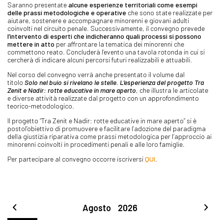
Saranno presentate
alcune esperienze territoriali come esempi
delle prassi metodologiche e operative
che sono state realizzate per
aiutare, sostenere e accompagnare minorenni e giovani adulti
coinvolti nel circuito penale. Successivamente, il convegno prevede
l’intervento di esperti che indicheranno quali processi si possono
mettere in atto
per affrontare la tematica dei minorenni che
commettono reato. Concluderà l’evento una tavola rotonda in cui si
cercherà di indicare alcuni percorsi futuri realizzabili e attuabili.
Nel corso del convegno verrà anche presentato il volume dal
titolo
Solo nel buio si rivelano le stelle. L’esperienza del progetto Tra
Zenit e Nadir: rotte educative in mare aperto
, che illustra le articolate
e diverse attività realizzate dal progetto con un approfondimento
teorico-metodologico.
ll progetto “Tra Zenit e Nadir: rotte educative in mare aperto” si è
postol’obiettivo di promuovere e facilitare l’adozione del paradigma
della giustizia riparativa come prassi metodologica per l’approccio ai
minorenni coinvolti in procedimenti penali e alle loro famiglie.
Per partecipare al convegno occorre iscriversi
QUI
.
Agosto
2026