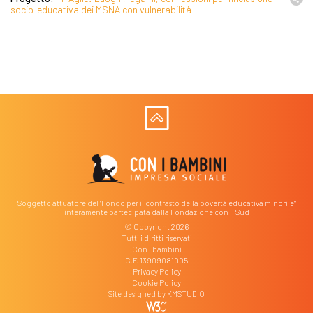
socio-educativa dei MSNA con vulnerabilità
Soggetto attuatore del "Fondo per il contrasto della povertà educativa minorile"
interamente partecipata dalla Fondazione con il Sud
© Copyright 2026
Tutti i diritti riservati
Con i bambini
C.F. 13909081005
Privacy Policy
Cookie Policy
Site designed by
KMSTUDIO