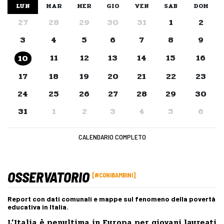
LUN
MAR
MER
GIO
VEN
SAB
DOM
27
28
29
30
31
1
2
3
4
5
6
7
8
9
11
12
13
14
15
16
10
17
18
19
20
21
22
23
24
25
26
27
28
29
30
31
1
2
3
4
5
6
CALENDARIO COMPLETO
OSSERVATORIO
#CONIBAMBINI
Report con dati comunali e mappe sul fenomeno della povertà
educativa in Italia.
L’Italia è penultima in Europa per giovani laureati