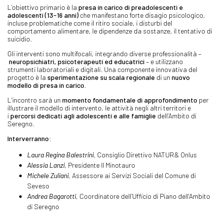
L’obiettivo primario è la
presa in carico di preadolescenti e
adolescenti (13-16 anni)
che manifestano forte disagio psicologico,
incluse problematiche come il ritiro sociale, i disturbi del
comportamento alimentare, le dipendenze da sostanze, il tentativo di
suicidio.
Gli interventi sono multifocali, integrando diverse professionalità –
neuropsichiatri, psicoterapeuti ed educatrici
– e utilizzano
strumenti laboratoriali e digitali. Una componente innovativa del
progetto è la
sperimentazione su scala regionale
di un
nuovo
modello di presa in carico
.
L’incontro sarà un
momento fondamentale di approfondimento
per
illustrare il modello di intervento, le attività negli altri territori e
i
percorsi dedicati agli adolescenti e alle famiglie
dell’Ambito di
Seregno.
Interverranno:
Laura Regina Balestrini
, Consiglio Direttivo NATUR& Onlus
Alessia Lanzi
, Presidente Il Minotauro
Michele Zuliani
, Assessore ai Servizi Sociali del Comune di
Seveso
Andrea Bagarotti
, Coordinatore dell’Ufficio di Piano dell’Ambito
di Seregno