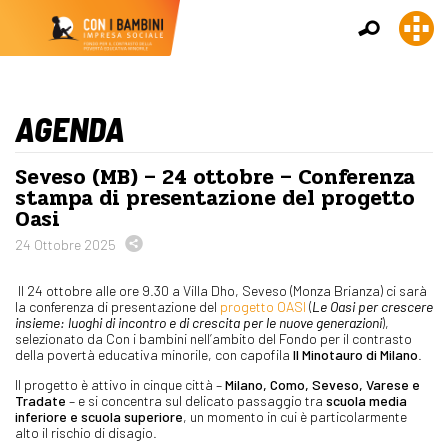
AGENDA
Seveso (MB) – 24 ottobre – Conferenza
stampa di presentazione del progetto
Oasi
24 Ottobre 2025
Il 24 ottobre alle ore 9.30 a Villa Dho, Seveso (Monza Brianza) ci sarà
la conferenza di presentazione del
progetto OASI
(
Le Oasi per crescere
insieme: luoghi di incontro e di crescita per le nuove generazioni
),
selezionato da Con i bambini nell’ambito del Fondo per il contrasto
della povertà educativa minorile, con capofila
Il Minotauro di Milano
.
Il progetto è attivo in cinque città –
Milano, Como, Seveso, Varese e
Tradate
– e si concentra sul delicato passaggio tra
scuola media
inferiore e scuola superiore
, un momento in cui è particolarmente
alto il rischio di disagio.