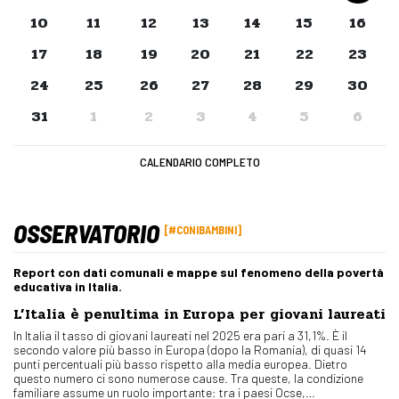
10
11
12
13
14
15
16
17
18
19
20
21
22
23
24
25
26
27
28
29
30
31
1
2
3
4
5
6
CALENDARIO COMPLETO
OSSERVATORIO
#CONIBAMBINI
Report con dati comunali e mappe sul fenomeno della povertà
educativa in Italia.
L’Italia è penultima in Europa per giovani laureati
In Italia il tasso di giovani laureati nel 2025 era pari a 31,1%. È il
secondo valore più basso in Europa (dopo la Romania), di quasi 14
punti percentuali più basso rispetto alla media europea. Dietro
questo numero ci sono numerose cause. Tra queste, la condizione
familiare assume un ruolo importante: tra i paesi Ocse,…