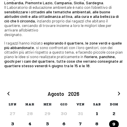
Lombardia, Piemonte Lazio, Campania, Sicilia, Sardegna.
Il Laboratorio di educazione ambientale è nato con l’obiettivo di
sensibilizzare i cittadini alle tematiche ambientali, alle buone
abitudini civili e alla cittadinanza attiva, alla cura e alla bellezza di
ciò che li circonda,
inziando proprio dai ragazzi che abitano il
quartiere, cercando di trovare insieme a loro le migliori idee per
arrivare all’obiettivo
designato.
I ragazzi hanno iniziato
esplorando il quartiere, le zone verdi e quelle
più abbandonate
, si sono confrontati con i loro genitori, con dei
cittadini più attivi rispetto a questo tema, e facendo piccole cose pian
piano le idee si sono realizzate praticamente in
fioriere, panchine,
giochi per i cani del quartiere, tutte cose che verrano consegnate al
quartiere stesso venerdì 4 giugno tra le 15 e le 18.
Agosto
2026
LUN
MAR
MER
GIO
VEN
SAB
DOM
27
28
29
30
31
1
2
3
4
5
6
7
8
9