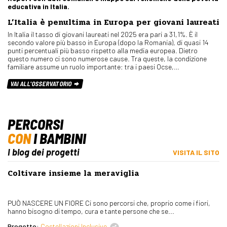
educativa in Italia.
L’Italia è penultima in Europa per giovani laureati
In Italia il tasso di giovani laureati nel 2025 era pari a 31,1%. È il
secondo valore più basso in Europa (dopo la Romania), di quasi 14
punti percentuali più basso rispetto alla media europea. Dietro
questo numero ci sono numerose cause. Tra queste, la condizione
familiare assume un ruolo importante: tra i paesi Ocse,…
VAI ALL'OSSERVATORIO
PERCORSI
CON
I BAMBINI
I blog dei progetti
VISITA IL SITO
Coltivare insieme la meraviglia
PUÒ NASCERE UN FIORE Ci sono percorsi che, proprio come i fiori,
hanno bisogno di tempo, cura e tante persone che se...
Progetto:
Costellazioni Inclusive