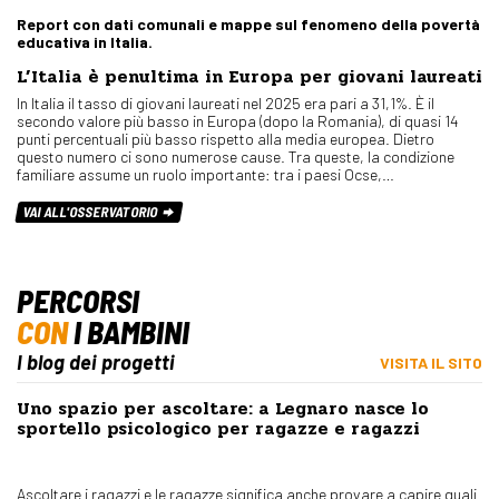
Report con dati comunali e mappe sul fenomeno della povertà
educativa in Italia.
L’Italia è penultima in Europa per giovani laureati
In Italia il tasso di giovani laureati nel 2025 era pari a 31,1%. È il
secondo valore più basso in Europa (dopo la Romania), di quasi 14
punti percentuali più basso rispetto alla media europea. Dietro
questo numero ci sono numerose cause. Tra queste, la condizione
familiare assume un ruolo importante: tra i paesi Ocse,…
VAI ALL'OSSERVATORIO
PERCORSI
CON
I BAMBINI
I blog dei progetti
VISITA IL SITO
Uno spazio per ascoltare: a Legnaro nasce lo
sportello psicologico per ragazze e ragazzi
Ascoltare i ragazzi e le ragazze significa anche provare a capire quali