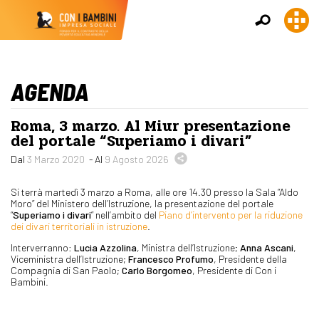
AGENDA
Roma, 3 marzo. Al Miur presentazione
del portale “Superiamo i divari”
Dal
3 Marzo 2020
- Al
9 Agosto 2026
Si terrà martedì 3 marzo a Roma, alle ore 14.30 presso la Sala “Aldo
Moro” del Ministero dell’Istruzione, la presentazione del portale
“
Superiamo i divari
” nell’ambito del
Piano d’intervento per la riduzione
dei divari territoriali in istruzione
.
Interverranno:
Lucia Azzolina
, Ministra dell’Istruzione;
Anna Ascani
,
Viceministra dell’Istruzione;
Francesco Profumo
, Presidente della
Compagnia di San Paolo;
Carlo Borgomeo
, Presidente di Con i
Bambini.