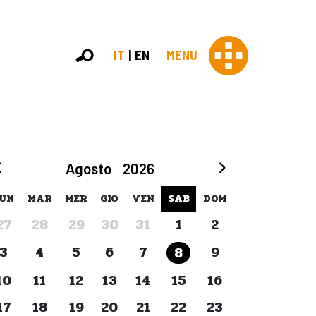
IT
EN
MENU
Con 
Agosto
2026
Contras
Chi sia
UN
MAR
MER
GIO
VEN
SAB
DOM
Organi
27
28
29
30
31
1
2
Statut
Partner
3
4
5
6
7
9
8
Staff
Lavora 
10
11
12
13
14
15
16
Appr
17
18
19
20
21
22
23