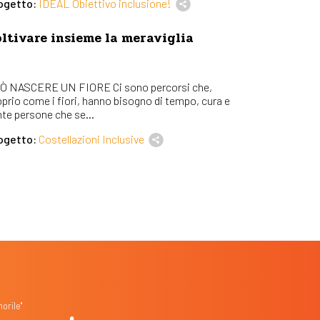
ogetto:
IDEAL Obiettivo inclusione!
ltivare insieme la meraviglia
Ò NASCERE UN FIORE Ci sono percorsi che,
oprio come i fiori, hanno bisogno di tempo, cura e
nte persone che se...
ogetto:
Costellazioni Inclusive
orile"