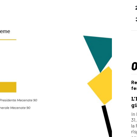
Re
fe
L’
gi
In 
31
la
ri