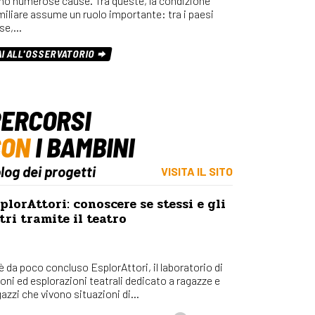
no numerose cause. Tra queste, la condizione
miliare assume un ruolo importante: tra i paesi
se,…
AI ALL'OSSERVATORIO
ERCORSI
CON
I BAMBINI
blog dei progetti
VISITA IL SITO
plorAttori: conoscere se stessi e gli
tri tramite il teatro
 è da poco concluso EsplorAttori, il laboratorio di
ioni ed esplorazioni teatrali dedicato a ragazze e
azzi che vivono situazioni di...