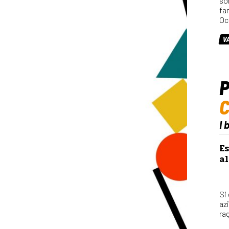
so
fa
Oc
V
P
I 
Es
al
Si
az
rag