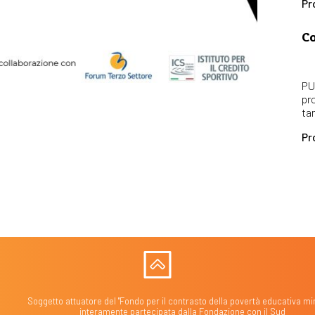
Pr
Co
PU
pr
ta
Pr
Soggetto attuatore del "Fondo per il contrasto della povertà educativa min
interamente partecipata dalla Fondazione con il Sud