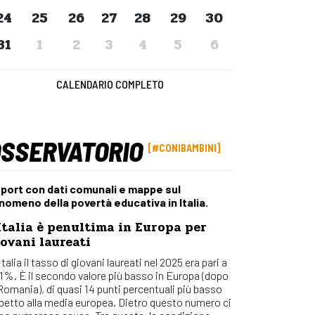
Osserv
24
25
26
27
28
29
30
Percors
31
1
2
3
4
5
6
Bilanci
Con_Ma
CALENDARIO COMPLETO
OSSERVATORIO
#CONIBAMBINI
port con dati comunali e mappe sul
nomeno della povertà educativa in Italia.
Italia è penultima in Europa per
ovani laureati
Italia il tasso di giovani laureati nel 2025 era pari a
,1%. È il secondo valore più basso in Europa (dopo
 Romania), di quasi 14 punti percentuali più basso
spetto alla media europea. Dietro questo numero ci