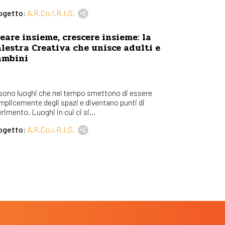
ogetto:
A.R.Co.I.R.I.S.
eare insieme, crescere insieme: la
lestra Creativa che unisce adulti e
ambini
 sono luoghi che nel tempo smettono di essere
mplicemente degli spazi e diventano punti di
erimento. Luoghi in cui ci si...
ogetto:
A.R.Co.I.R.I.S.