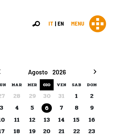
IT
EN
MENU
Con 
Agosto
2026
Contras
Chi sia
UN
MAR
MER
GIO
VEN
SAB
DOM
Organi
27
28
29
30
31
1
2
Statut
Partner
3
4
5
7
8
9
6
Staff
Lavora 
10
11
12
13
14
15
16
Appr
17
18
19
20
21
22
23