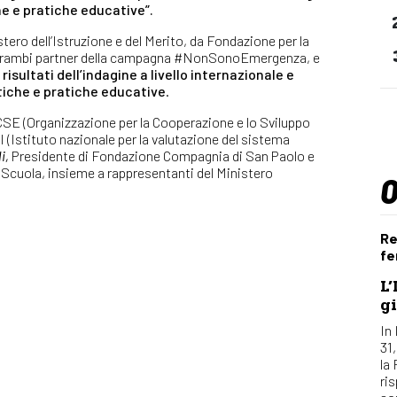
che e pratiche educative”.
tero dell’Istruzione e del Merito, da Fondazione per la
ntrambi partner della campagna #NonSonoEmergenza, e
risultati dell’indagine a livello internazionale e
tiche e pratiche educative
.
OCSE (Organizzazione per la Cooperazione e lo Sviluppo
 (Istituto nazionale per la valutazione del sistema
li,
Presidente di Fondazione Compagnia di San Paolo e
a Scuola, insieme a rappresentanti del Ministero
Re
fe
L’
gi
In 
31
la
ri