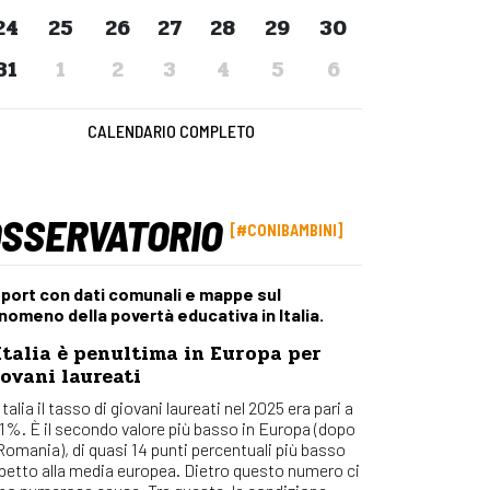
Osserv
24
25
26
27
28
29
30
Percors
31
1
2
3
4
5
6
Bilanci
Con_Ma
CALENDARIO COMPLETO
OSSERVATORIO
#CONIBAMBINI
port con dati comunali e mappe sul
nomeno della povertà educativa in Italia.
Italia è penultima in Europa per
ovani laureati
Italia il tasso di giovani laureati nel 2025 era pari a
,1%. È il secondo valore più basso in Europa (dopo
 Romania), di quasi 14 punti percentuali più basso
spetto alla media europea. Dietro questo numero ci