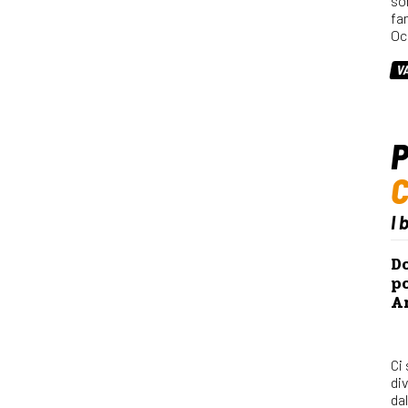
so
fa
Oc
V
P
I 
Do
po
Ar
Ci
div
dal