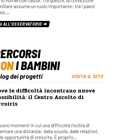
no numerose cause. Tra queste, la condizione
miliare assume un ruolo importante: tra i paesi
se,…
AI ALL'OSSERVATORIO
ERCORSI
CON
I BAMBINI
blog dei progetti
VISITA IL SITO
ve le difficoltà incontrano nuove
ssibilità: il Centro Ascolto di
coiris
 sono momenti in cui una difficoltà rischia di
entare una distanza: dalla scuola, dalle relazioni,
le opportunità di crescita. È proprio...