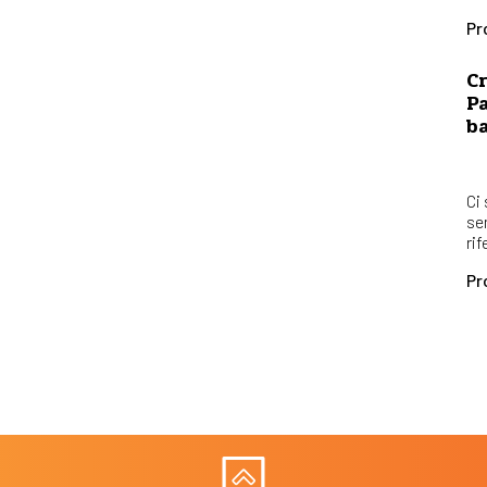
Pr
Cr
Pa
b
Ci
se
rif
Pr