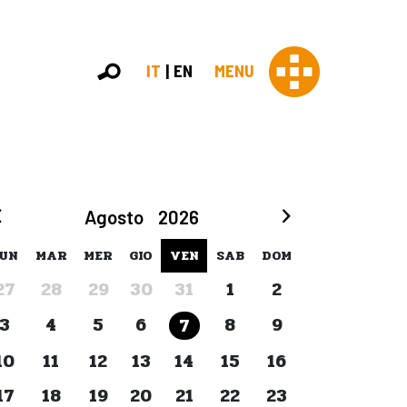
IT
EN
MENU
Con 
Agosto
2026
Contras
Chi sia
UN
MAR
MER
GIO
VEN
SAB
DOM
Organi
27
28
29
30
31
1
2
Statut
Partner
3
4
5
6
8
9
7
Staff
Lavora 
10
11
12
13
14
15
16
Appr
17
18
19
20
21
22
23