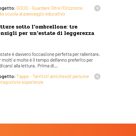
ogetto:
GOOD - Guardare Oltre l’Orizzonte,
lla scuola al paesaggio educativo
tture sotto l’ombrellone: tre
nsigli per un’estate di leggerezza
state è davvero l’occasione perfetta per rallentare.
 molti e molte è il tempo dell’anno preferito per
icarsi alla lettura. Prima di...
ogetto:
Tappe - Territori amichevoli persone
otagoniste esperienze