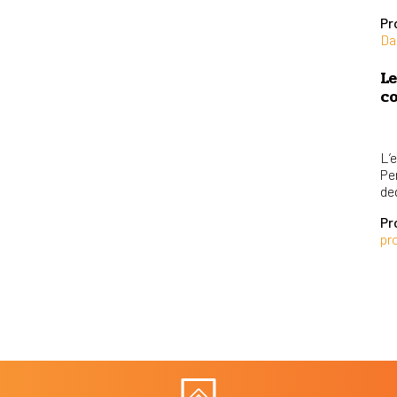
Pr
Da
Le
co
L’e
Per
ded
Pr
pr