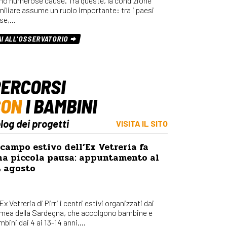
no numerose cause. Tra queste, la condizione
miliare assume un ruolo importante: tra i paesi
se,…
AI ALL'OSSERVATORIO
ERCORSI
CON
I BAMBINI
blog dei progetti
VISITA IL SITO
 campo estivo dell’Ex Vetreria fa
na piccola pausa: appuntamento al
4 agosto
’Ex Vetreria di Pirri i centri estivi organizzati dai
mea della Sardegna, che accolgono bambine e
bini dai 4 ai 13-14 anni,...