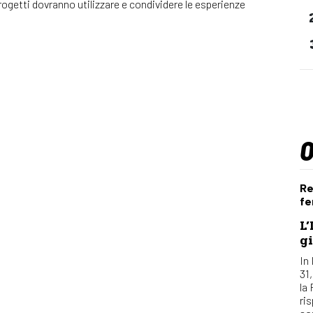
ogetti dovranno utilizzare e condividere le esperienze
Re
fe
L’
gi
In 
31
la
ri