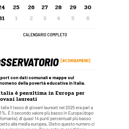
Osserv
24
25
26
27
28
29
30
Percors
31
1
2
3
4
5
6
Bilanci
Con_Ma
CALENDARIO COMPLETO
OSSERVATORIO
#CONIBAMBINI
port con dati comunali e mappe sul
nomeno della povertà educativa in Italia.
Italia è penultima in Europa per
ovani laureati
Italia il tasso di giovani laureati nel 2025 era pari a
,1%. È il secondo valore più basso in Europa (dopo
 Romania), di quasi 14 punti percentuali più basso
spetto alla media europea. Dietro questo numero ci