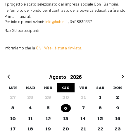
Il progetto è stato selezionato dall’impresa sociale Con i Bambini,
nell’ambito del Fondo per il contrasto della povertà educativa (Bando
Prima Infanzia).
Per info e prenotazioni:
info@hubin.it
, 3498830337
Max 20 partecipanti
Informiamo che la
Civil Week è stata rinviata
.
Agosto
2026
LUN
MAR
MER
GIO
VEN
SAB
DOM
27
28
29
30
31
1
2
3
4
5
7
8
9
6
10
11
12
13
14
15
16
17
18
19
20
21
22
23