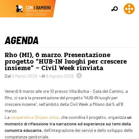
AGENDA
Rho (MI), 6 marzo. Presentazione
progetto “HUB-IN luoghi per crescere
insieme” – Civil Week rinviata
Dal
6 Marzo 2020
- Al
6 Agosto 2026
Venerdì 6
marzo alle
ore
10 presso
Villa Burba – Sala del Camino, a
Rho, ci sarà la presentazione del progetto “HUB-IN luoghi per
crescere insieme”, nell’ambito della Civil Week a Milano dal 5 all’8
marzo.
La
cooperativa Stripes onlus
, che coordina il progetto, organizza
un
momento di riflessione tra narrazione ed esperienze sui temi della
comunità educante,
dell’integrazione dei servizi e dello sviluppo delle
competenze genitoriale.