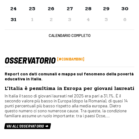
24
25
26
27
28
29
30
31
1
2
3
4
5
6
CALENDARIO COMPLETO
OSSERVATORIO
#CONIBAMBINI
Report con dati comunali e mappe sul fenomeno della povertà
educativa in Italia.
L’Italia è penultima in Europa per giovani laureati
In Italia il tasso di giovani laureati nel 2025 era pari a 31,1%. È il
secondo valore più basso in Europa (dopo la Romania), di quasi 14
punti percentuali più basso rispetto alla media europea. Dietro
questo numero ci sono numerose cause. Tra queste, la condizione
familiare assume un ruolo importante: tra i paesi Ocse,…
VAI ALL'OSSERVATORIO