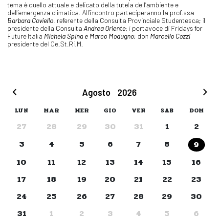
tema è quello attuale e delicato della tutela dell’ambiente e
dell’emergenza climatica. All’incontro parteciperanno la prof.ssa
Barbara Coviello
, referente della Consulta Provinciale Studentesca; il
presidente della Consulta
Andrea Oriente
; i portavoce di Fridays for
Future Italia
Michela Spina e Marco Modugno
; don
Marcello Cozzi
presidente del Ce.St.Ri.M.
Agosto
2026
LUN
MAR
MER
GIO
VEN
SAB
DOM
27
28
29
30
31
1
2
3
4
5
6
7
8
9
10
11
12
13
14
15
16
17
18
19
20
21
22
23
24
25
26
27
28
29
30
31
1
2
3
4
5
6