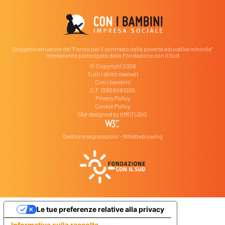
Soggetto attuatore del "Fondo per il contrasto della povertà educativa minorile"
interamente partecipata dalla Fondazione con il Sud
© Copyright 2026
Tutti i diritti riservati
Con i bambini
C.F. 13909081005
Privacy Policy
Cookie Policy
Site designed by
KMSTUDIO
Gestione segnalazioni – Whistleblowing
Le tue preferenze relative alla privacy
Informativa sulla raccolta