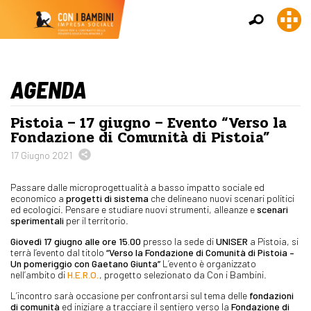
AGENDA
Pistoia – 17 giugno – Evento “Verso la
Fondazione di Comunità di Pistoia”
17 Giugno 2021
Passare dalle microprogettualità a basso impatto sociale ed
economico a
progetti di sistema
che delineano nuovi scenari politici
ed ecologici. Pensare e studiare nuovi strumenti, alleanze e
scenari
sperimentali
per il territorio.
Giovedì 17 giugno alle ore 15.00
presso la sede di
UNISER
a Pistoia, si
terrà l’evento dal titolo
“Verso la Fondazione di Comunità di Pistoia –
Un pomeriggio con Gaetano Giunta”
L’evento è organizzato
nell’ambito di
H.E.R.O
.
, progetto selezionato da Con i Bambini.
L’incontro sarà occasione per confrontarsi sul tema delle
fondazioni
di comunità
ed iniziare a tracciare il sentiero verso la
Fondazione di