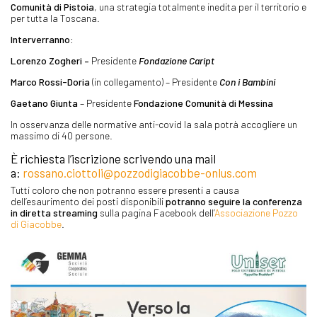
Comunità di Pistoia
, una strategia totalmente inedita per il territorio e
per tutta la Toscana.
Interverranno:
Lorenzo Zogheri –
Presidente
Fondazione Caript
Marco Rossi-Doria
(in collegamento) – Presidente
Con i Bambini
Gaetano Giunta
– Presidente
Fondazione Comunità di Messina
In osservanza delle normative anti-covid la sala potrà accogliere un
massimo di 40 persone.
È richiesta l’iscrizione scrivendo una mail
a:
rossano.ciottoli@pozzodigiacobbe-onlus.com
Tutti coloro che non potranno essere presenti a causa
dell’esaurimento dei posti disponibili
potranno seguire la conferenza
in diretta streaming
sulla pagina Facebook dell’
Associazione Pozzo
di Giacobbe
.