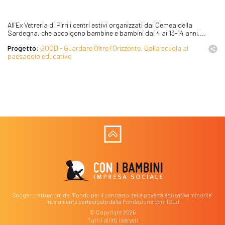
All’Ex Vetreria di Pirri i centri estivi organizzati dai Cemea della
Sardegna, che accolgono bambine e bambini dai 4 ai 13-14 anni,...
Progetto:
GOOD - Guardare Oltre l’Orizzonte, Dalla scuola al
paesaggio educativo
Soggetto attuatore del "Fondo per il contrasto della povertà educativa minorile"
interamente partecipata dalla Fondazione con il Sud
© Copyright 2026
Tutti i diritti riservati