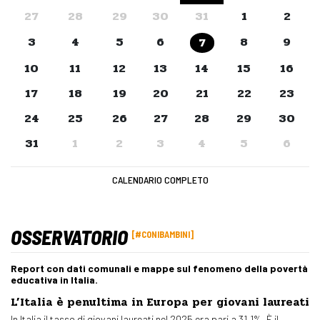
27
28
29
30
31
1
2
3
4
5
6
8
9
7
10
11
12
13
14
15
16
17
18
19
20
21
22
23
24
25
26
27
28
29
30
31
1
2
3
4
5
6
CALENDARIO COMPLETO
OSSERVATORIO
#CONIBAMBINI
Report con dati comunali e mappe sul fenomeno della povertà
educativa in Italia.
L’Italia è penultima in Europa per giovani laureati
In Italia il tasso di giovani laureati nel 2025 era pari a 31,1%. È il