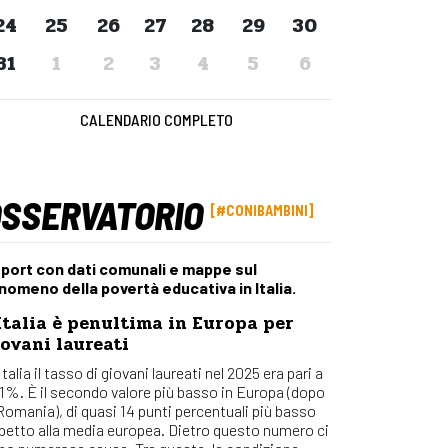
Osserv
24
25
26
27
28
29
30
Percors
31
1
2
3
4
5
6
Bilanci
Con_Ma
CALENDARIO COMPLETO
OSSERVATORIO
#CONIBAMBINI
port con dati comunali e mappe sul
nomeno della povertà educativa in Italia.
Italia è penultima in Europa per
ovani laureati
Italia il tasso di giovani laureati nel 2025 era pari a
,1%. È il secondo valore più basso in Europa (dopo
 Romania), di quasi 14 punti percentuali più basso
spetto alla media europea. Dietro questo numero ci