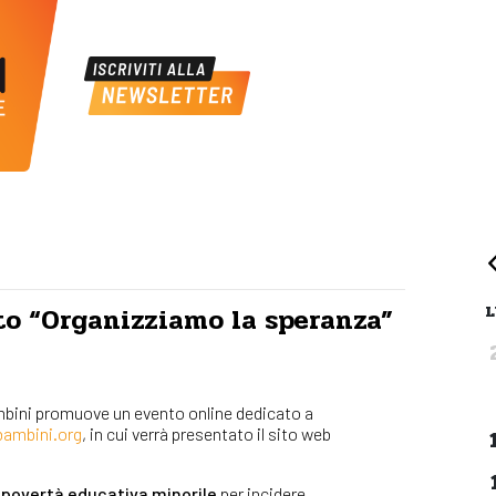
L
to “Organizziamo la speranza”
bambini promuove un evento online dedicato a
ambini.org
, in cui verrà presentato il sito web
a povertà educativa minorile
per incidere