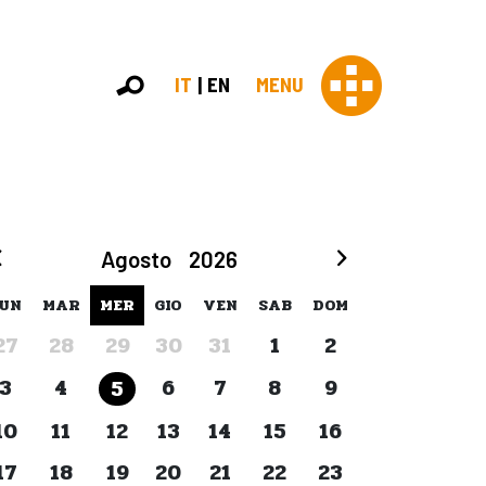
IT
EN
MENU
Con 
Agosto
2026
Contras
Chi sia
UN
MAR
MER
GIO
VEN
SAB
DOM
Organi
27
28
29
30
31
1
2
Statut
Partner
3
4
6
7
8
9
5
Staff
Lavora 
10
11
12
13
14
15
16
Appr
17
18
19
20
21
22
23