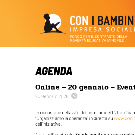
AGENDA
Online – 20 gennaio – Even
20 Gennaio 2026
In occasione dell’avvio dei primi progetti, Con i 
“Organizziamo la speranza” in diretta su
www.conib
dell’iniziativa.
Nata nell’ambito del
Fondo per il contrasto dell