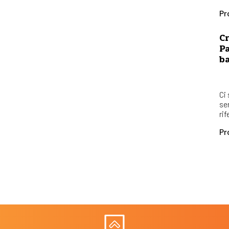
Pr
Cr
Pa
b
Ci
se
rif
Pr