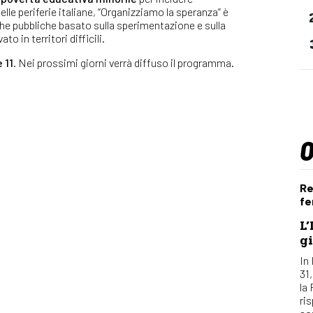
lle periferie italiane, “Organizziamo la speranza” è
che pubbliche basato sulla sperimentazione e sulla
o in territori difficili.
 11
. Nei prossimi giorni verrà diffuso il programma.
Re
fe
L’
gi
In 
31
la
ri