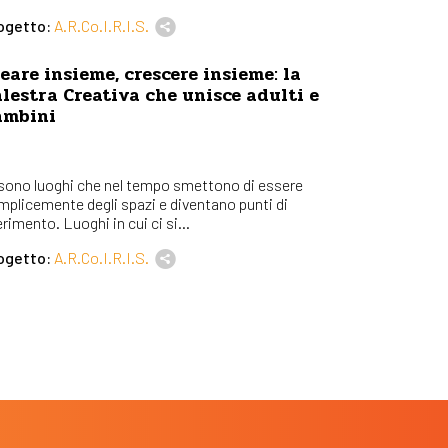
ogetto:
A.R.Co.I.R.I.S.
eare insieme, crescere insieme: la
lestra Creativa che unisce adulti e
ambini
 sono luoghi che nel tempo smettono di essere
mplicemente degli spazi e diventano punti di
erimento. Luoghi in cui ci si...
ogetto:
A.R.Co.I.R.I.S.