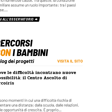
no numerose cause. Tra queste, la condizione
miliare assume un ruolo importante: tra i paesi
se,…
AI ALL'OSSERVATORIO
ERCORSI
CON
I BAMBINI
blog dei progetti
VISITA IL SITO
ve le difficoltà incontrano nuove
ssibilità: il Centro Ascolto di
coiris
 sono momenti in cui una difficoltà rischia di
entare una distanza: dalla scuola, dalle relazioni,
le opportunità di crescita. È proprio...