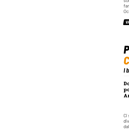
so
fa
Oc
V
P
I 
Do
po
Ar
Ci
div
dal