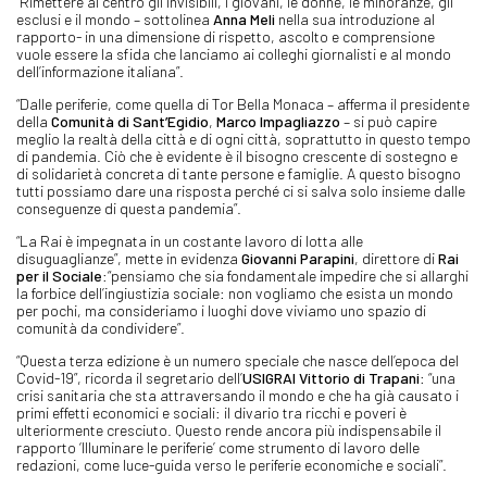
“Rimettere al centro gli invisibili, i giovani, le donne, le minoranze, gli
esclusi e il mondo – sottolinea
Anna Meli
nella sua introduzione al
rapporto- in una dimensione di rispetto, ascolto e comprensione
vuole essere la sfida che lanciamo ai colleghi giornalisti e al mondo
dell’informazione italiana”.
“Dalle periferie, come quella di Tor Bella Monaca – afferma il presidente
della
Comunità di Sant’Egidio
,
Marco Impagliazzo
– si può capire
meglio la realtà della città e di ogni città, soprattutto in questo tempo
di pandemia. Ciò che è evidente è il bisogno crescente di sostegno e
di solidarietà concreta di tante persone e famiglie. A questo bisogno
tutti possiamo dare una risposta perché ci si salva solo insieme dalle
conseguenze di questa pandemia”.
“La Rai è impegnata in un costante lavoro di lotta alle
disuguaglianze”, mette in evidenza
Giovanni Parapini
, direttore di
Rai
per il Sociale
:“pensiamo che sia fondamentale impedire che si allarghi
la forbice dell’ingiustizia sociale: non vogliamo che esista un mondo
per pochi, ma consideriamo i luoghi dove viviamo uno spazio di
comunità da condividere”.
“Questa terza edizione è un numero speciale che nasce dell’epoca del
Covid-19”, ricorda il segretario dell’
USIGRAI Vittorio di Trapani
: “una
crisi sanitaria che sta attraversando il mondo e che ha già causato i
primi effetti economici e sociali: il divario tra ricchi e poveri è
ulteriormente cresciuto. Questo rende ancora più indispensabile il
rapporto ‘Illuminare le periferie’ come strumento di lavoro delle
redazioni, come luce-guida verso le periferie economiche e sociali”.