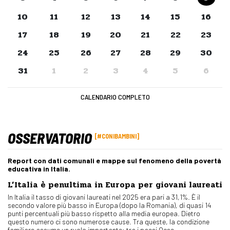
10
11
12
13
14
15
16
17
18
19
20
21
22
23
24
25
26
27
28
29
30
31
1
2
3
4
5
6
CALENDARIO COMPLETO
OSSERVATORIO
#CONIBAMBINI
Report con dati comunali e mappe sul fenomeno della povertà
educativa in Italia.
L’Italia è penultima in Europa per giovani laureati
In Italia il tasso di giovani laureati nel 2025 era pari a 31,1%. È il
secondo valore più basso in Europa (dopo la Romania), di quasi 14
punti percentuali più basso rispetto alla media europea. Dietro
questo numero ci sono numerose cause. Tra queste, la condizione
familiare assume un ruolo importante: tra i paesi Ocse,…