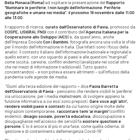
Bella Monaca (Roma)
ad ospitare la presentazione del
Rapporto
“Illuminare le periferie. I non luoghi dell’informazione. Periferie
geografiche e umane nei media”
,
il prossimo 19 novembre dalle 11.00
alle 13.00.
Il rapporto di ricerca,
curato dall’Osservatorio di Pavia,
promosso da
COSPE, USIGRAI, FNSI
con il contributo dell’
Agenzia Italiana per la
Cooperazione allo Sviluppo
(
AICS
) e, da quest’anno, anche
dell’Impresa Sociale
Con i Bambini
, fotografa ancora una volta le sfide
per il mondo dell’informazione in Italia. Due infatti sono i focus della
analisi: il contesto italiano dell’informazione (nazionale e regionale) e
quello estero, con uno sguardo ai paesi e alle questioni “marginali”
come siccità, carestie, conflitti endemici (analizzate nei social oltre
che nei mezzi di informazione tradizionali). Tutto questo
concentrandosi – e non poteva essere altrimenti – sull’influsso della
pandemia sulle agende dei media.
“Giunti alla terza edizione del rapporto
–
dice
Paola Barretta
dell’Osservatorio di Pavia
– pensiamo che rendere visibili le ‘periferie’
sia un’occasione, per i media
mainstream
, di svolgere appieno la
funzione informativa a cui essi sono preposti.
Dare voce agli ‘altri’,
rendere visibili paesi e contesti
da cui hanno origine molte delle
migrazioni contemporanee,
raccontare temi ‘ai margini’
(conflitti
endemici,
disagio sociale, povertà educativa
, disoccupazione e
disuguaglianze nell’accesso dei servizi) fa
esistere questioni e
persone.
E lo è ancora di più in una fase, come quella odierna, di
gestione e di contenimento dell’emergenza Covid-19”
.