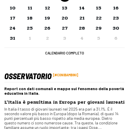
10
11
12
13
14
15
16
17
18
19
20
21
22
23
24
25
26
27
28
29
30
31
1
2
3
4
5
6
CALENDARIO COMPLETO
OSSERVATORIO
#CONIBAMBINI
Report con dati comunali e mappe sul fenomeno della povertà
educativa in Italia.
L’Italia è penultima in Europa per giovani laureati
In Italia il tasso di giovani laureati nel 2025 era pari a 31,1%. È il
secondo valore più basso in Europa (dopo la Romania), di quasi 14
punti percentuali più basso rispetto alla media europea. Dietro
questo numero ci sono numerose cause. Tra queste, la condizione
familiare assume un ruolo importante: tra i paesi Ocse,…