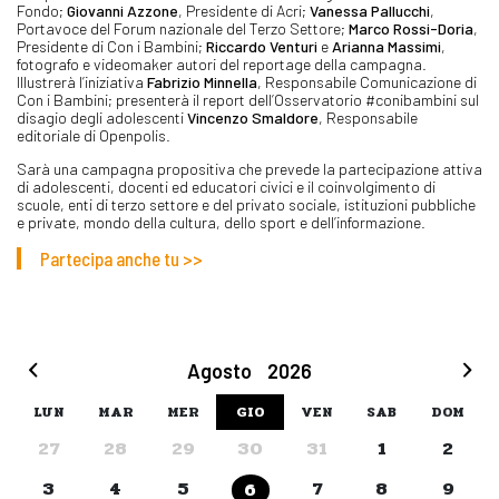
Fondo;
Giovanni Azzone
, Presidente di Acri;
Vanessa Pallucchi
,
Portavoce del Forum nazionale del Terzo Settore;
Marco Rossi-Doria
,
Presidente di Con i Bambini;
Riccardo Venturi
e
Arianna Massimi
,
fotografo e videomaker autori del reportage della campagna.
Illustrerà l’iniziativa
Fabrizio Minnella
, Responsabile Comunicazione di
Con i Bambini; presenterà il report dell’Osservatorio #conibambini sul
disagio degli adolescenti
Vincenzo Smaldore
, Responsabile
editoriale di Openpolis.
Sarà una campagna propositiva che prevede la partecipazione attiva
di adolescenti, docenti ed educatori civici e il coinvolgimento di
scuole, enti di terzo settore e del privato sociale, istituzioni pubbliche
e private, mondo della cultura, dello sport e dell’informazione.
Partecipa anche tu >>
Agosto
2026
LUN
MAR
MER
GIO
VEN
SAB
DOM
27
28
29
30
31
1
2
3
4
5
7
8
9
6