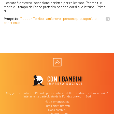
L’estate è davvero l’occasione perfetta per rallentare. Per molti e
molte è il tempo dell’anno preferito per dedicarsi alla lettura. Prima
di...
Progetto:
Tappe - Territori amichevoli persone protagoniste
esperienze
Soggetto attuatore del "Fondo per il contrasto della povertà educativa minorile"
interamente partecipata dalla Fondazione con il Sud
© Copyright 2026
Tutti i diritti riservati
Con i bambini
C.F. 13909081005