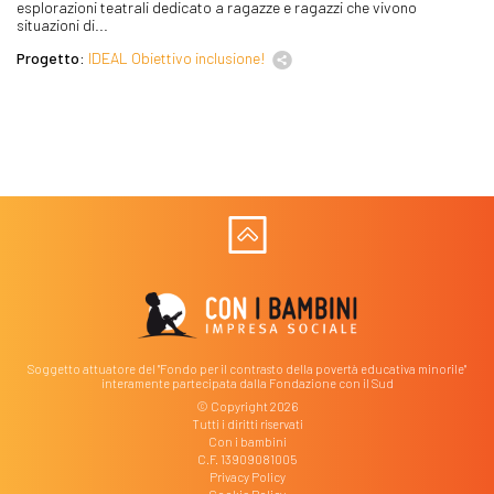
esplorazioni teatrali dedicato a ragazze e ragazzi che vivono
situazioni di...
Progetto:
IDEAL Obiettivo inclusione!
Soggetto attuatore del "Fondo per il contrasto della povertà educativa minorile"
interamente partecipata dalla Fondazione con il Sud
© Copyright 2026
Tutti i diritti riservati
Con i bambini
C.F. 13909081005
Privacy Policy