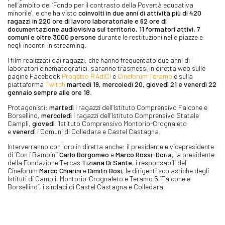
nell’ambito del ‘Fondo per il contrasto della Povertà educativa
minorile’, e che ha visto
coinvolti in due anni di attività più di 420
ragazzi in 220 ore di lavoro laboratoriale e 62 ore di
documentazione audiovisiva sul territorio, 11 formatori attivi, 7
comuni e oltre 3000 persone
durante le restituzioni nelle piazze e
negli incontri in streaming.
I film realizzati dai ragazzi, che hanno frequentato due anni di
laboratori cinematografici, saranno trasmessi in diretta web sulle
pagine Facebook
Progetto RAdiCI
e
Cineforum Teramo
e sulla
piattaforma
Twitch
martedì 19, mercoledì 20, giovedì 21 e venerdì 22
gennaio sempre alle ore 18
.
Protagonisti:
martedì
i ragazzi dell’Istituto Comprensivo Falcone e
Borsellino,
mercoledì
i ragazzi dell’Istituto Comprensivo Statale
Campli,
giovedì
l’Istituto Comprensivo Montorio-Crognaleto
e
venerd
ì i Comuni di Colledara e Castel Castagna.
Interverranno con loro in diretta anche: il presidente e vicepresidente
di ‘Con i Bambini’
Carlo
Borgomeo
e
Marco
Rossi-Doria
, la presidente
della Fondazione Tercas
Tiziana
Di Sante
, i responsabili del
Cineforum
Marco
Chiarini
e
Dimitri
Bosi
, le dirigenti scolastiche degli
Istituti di Campli, Montorio-Crognaleto e Teramo 5 “Falcone e
Borsellino”, i sindaci di Castel Castagna e Colledara.