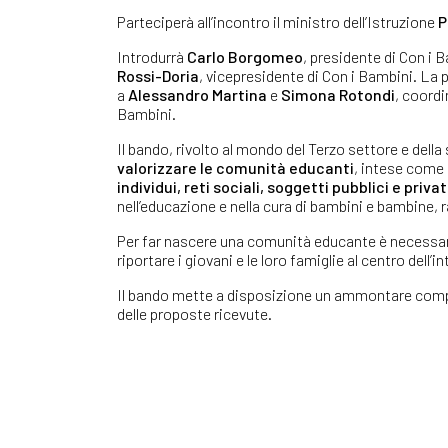
Parteciperà all’incontro il ministro dell’Istruzione
P
Introdurrà
Carlo Borgomeo
, presidente di Con i
Rossi-Doria
, vicepresidente di Con i Bambini. La 
a
Alessandro Martina
e
Simona Rotondi
, coordi
Bambini.
Il bando, rivolto al mondo del Terzo settore e della
valorizzare le comunità educanti
, intese come 
individui, reti sociali, soggetti pubblici e privat
nell’educazione e nella cura di bambini e bambine, r
Per far nascere una comunità educante è necessario 
riportare i giovani e le loro famiglie al centro dell’
Il bando mette a disposizione un ammontare comp
delle proposte ricevute.