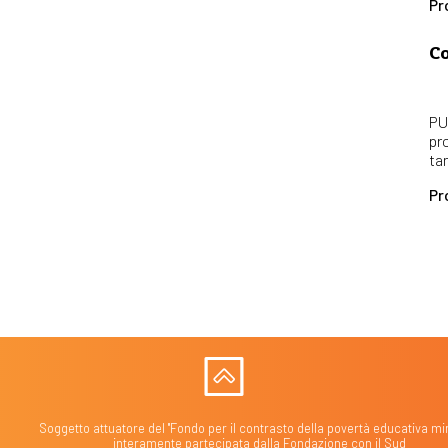
Pr
Co
PU
pr
ta
Pr
Soggetto attuatore del "Fondo per il contrasto della povertà educativa min
interamente partecipata dalla Fondazione con il Sud