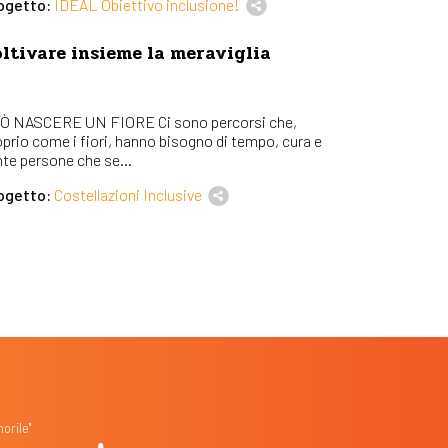
ogetto:
IDEAL Obiettivo inclusione!
ltivare insieme la meraviglia
Ò NASCERE UN FIORE Ci sono percorsi che,
oprio come i fiori, hanno bisogno di tempo, cura e
nte persone che se...
ogetto:
Costellazioni Inclusive
orile"