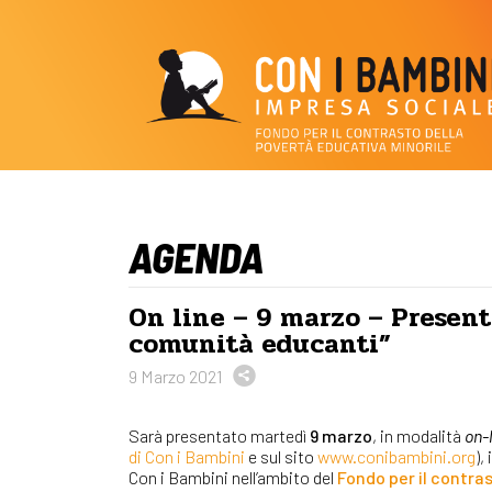
AGENDA
On line – 9 marzo – Presen
comunità educanti”
9 Marzo 2021
Sarà presentato martedì
9 marzo
, in modalità
on-
di Con i Bambini
e sul sito
www.conibambini.org
), i
Con i Bambini nell’ambito del
Fondo per il contra