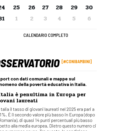
Osserv
24
25
26
27
28
29
30
Percors
31
1
2
3
4
5
6
Bilanci
Con_Ma
CALENDARIO COMPLETO
OSSERVATORIO
#CONIBAMBINI
port con dati comunali e mappe sul
nomeno della povertà educativa in Italia.
Italia è penultima in Europa per
ovani laureati
Italia il tasso di giovani laureati nel 2025 era pari a
,1%. È il secondo valore più basso in Europa (dopo
 Romania), di quasi 14 punti percentuali più basso
spetto alla media europea. Dietro questo numero ci