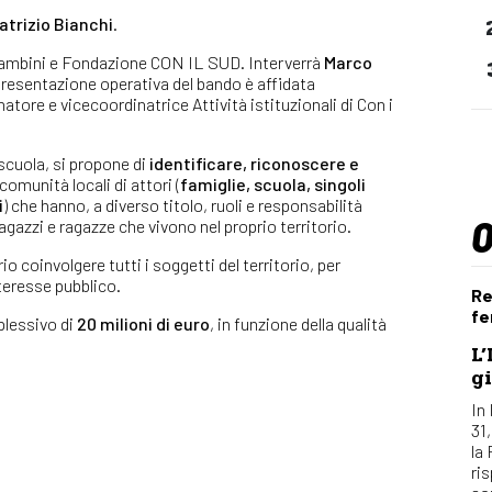
atrizio Bianchi
.
 Bambini e Fondazione CON IL SUD. Interverrà
Marco
presentazione operativa del bando è affidata
natore e vicecoordinatrice Attività istituzionali di Con i
 scuola, si propone di
identificare, riconoscere e
comunità locali di attori (
famiglie, scuola, singoli
i
) che hanno, a diverso titolo, ruoli e responsabilità
agazzi e ragazze che vivono nel proprio territorio.
coinvolgere tutti i soggetti del territorio, per
interesse pubblico.
Re
fe
lessivo di
20 milioni di euro
, in funzione della qualità
L’
gi
In 
31
la
ri