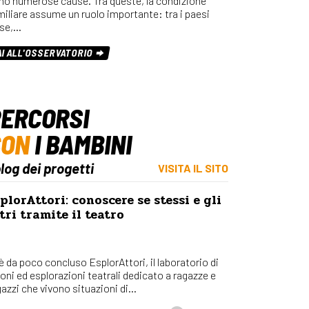
no numerose cause. Tra queste, la condizione
miliare assume un ruolo importante: tra i paesi
se,…
AI ALL'OSSERVATORIO
ERCORSI
CON
I BAMBINI
blog dei progetti
VISITA IL SITO
plorAttori: conoscere se stessi e gli
tri tramite il teatro
 è da poco concluso EsplorAttori, il laboratorio di
ioni ed esplorazioni teatrali dedicato a ragazze e
azzi che vivono situazioni di...