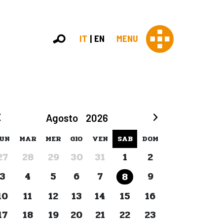
IT
EN
MENU
Con 
Agosto
2026
Contras
Chi sia
UN
MAR
MER
GIO
VEN
SAB
DOM
Organi
27
28
29
30
31
1
2
Statut
Partner
3
4
5
6
7
9
8
Staff
Lavora 
10
11
12
13
14
15
16
Appr
17
18
19
20
21
22
23