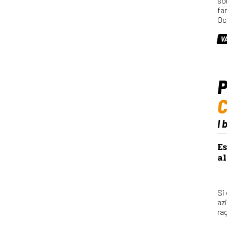
so
fa
Oc
V
P
I 
Es
al
Si
az
rag