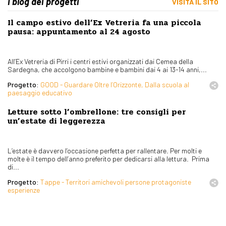
I blog dei progetti
VISITA IL SITO
Il campo estivo dell’Ex Vetreria fa una piccola
pausa: appuntamento al 24 agosto
All’Ex Vetreria di Pirri i centri estivi organizzati dai Cemea della
Sardegna, che accolgono bambine e bambini dai 4 ai 13-14 anni,...
Progetto:
GOOD - Guardare Oltre l’Orizzonte, Dalla scuola al
paesaggio educativo
Letture sotto l’ombrellone: tre consigli per
un’estate di leggerezza
L’estate è davvero l’occasione perfetta per rallentare. Per molti e
molte è il tempo dell’anno preferito per dedicarsi alla lettura. Prima
di...
Progetto:
Tappe - Territori amichevoli persone protagoniste
esperienze