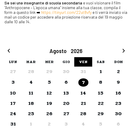
Se sei unə insegnante di scuola secondaria
e vuoi visionare il film
“Anthropocene – L’epoca umana” insieme alla tua classe, compila il
form a questo link ➡️
https://tinyurl.com/22ut8vfy
e ti verrà inviato via
mail un codice per accedere alla proiezione riservata del 19 maggio
dalle 10 alle 14.
Agosto
2026
LUN
MAR
MER
GIO
VEN
SAB
DOM
27
28
29
30
31
1
2
3
4
5
6
8
9
7
10
11
12
13
14
15
16
17
18
19
20
21
22
23
24
25
26
27
28
29
30
31
1
2
3
4
5
6