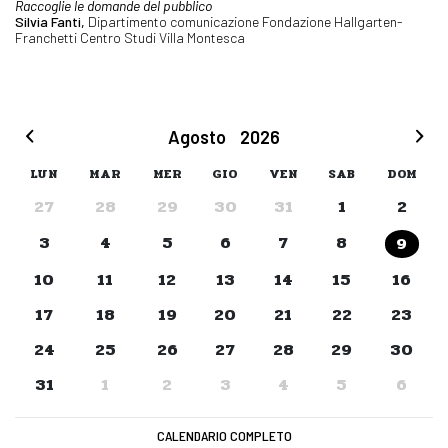
Raccoglie le domande del pubblico
Silvia Fanti,
Dipartimento comunicazione Fondazione Hallgarten-
Franchetti Centro Studi Villa Montesca
Agosto
2026
LUN
MAR
MER
GIO
VEN
SAB
DOM
27
28
29
30
31
1
2
3
4
5
6
7
8
9
10
11
12
13
14
15
16
17
18
19
20
21
22
23
24
25
26
27
28
29
30
31
1
2
3
4
5
6
CALENDARIO COMPLETO