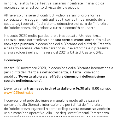
minorile, le attività del Festival saranno incentrate, in una logica
montessoriana, sul punto di vista dei più piccoli.
Attraverso una serie di contributi video, saranno loro a fornire
sollecitazioni e suggerimenti agli adulti coinvolti: dal mondo della
scuola, agli operatori del sistema educativo e di cura dell’infanzia e
dell’adolescenza, dai genitori a tutta la comunità educante.
In questo 2020 molto particolare e inaspettato,
Un, due, tre…
Festival!
sarà caratterizzato da
una serie di eventi online
, fra cui
un
convegno pubblico
in occasione della Giornata dei diritti dell’infanzia
e dell’adolescenza, che culmineranno in un evento finale in presenza
che si svolgerà nella primavera del 2021 a Città di Castello (PG).
Il convegno
Venerdì 20 novembre 2020, in occasione della Giornata internazionale
per i diritti dell’infanzia e dell’adolescenza, si terrà il convegno
pubblico “
Povertà al plurale: effetti e dimensioni dell’esclusione
sociale nell’educazione
“.
L’evento verrà
trasmesso in diretta
dalle ore 14.30 alle 17.00
sul sito
www.123festival.it
Il convegno intende declinare e in qualche modo attualizzare i
contenuti della Giornata internazionale per i diritti dell’infanzia e
dell’adolescenza legandoli al tema delle
povertà educative
anche in
una dimensione operativa, alla luce degli eventi recenti (l’emergenza
sanitaria) che hanno profondamente trasformato la vita dei bambini,