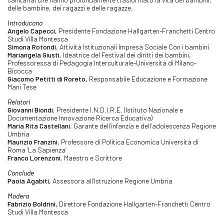
delle bambine, dei ragazzi e delle ragazze.
Introducono
Angelo Capecci,
Presidente Fondazione Hallgarten-Franchetti Centro
Studi Villa Montesca
Simona Rotondi
, Attività Istituzionali Impresa Sociale Con i bambini
Mariangela Giusti
, Ideatrice del Festival dei diritti dei bambini,
Professoressa di Pedagogia Interculturale-Università di Milano-
Bicocca
Giacomo Petitti di Roreto,
Responsabile Educazione e Formazione
Mani Tese
Relatori
Giovanni Biondi
, Presidente I.N.D.I.R.E. (Istituto Nazionale e
Documentazione Innovazione Ricerca Educativa)
Maria Rita Castellani
, Garante dell’infanzia e dell’adolescenza Regione
Umbria
Maurizio Franzini
, Professore di Politica Economica Università di
Roma ‘La Sapienza’
Franco Lorenzoni
, Maestro e Scrittore
Conclude
Paola Agabiti,
Assessora all’Istruzione Regione Umbria
Modera
Fabrizio Boldrini,
Direttore Fondazione Hallgarten-Franchetti Centro
Studi Villa Montesca