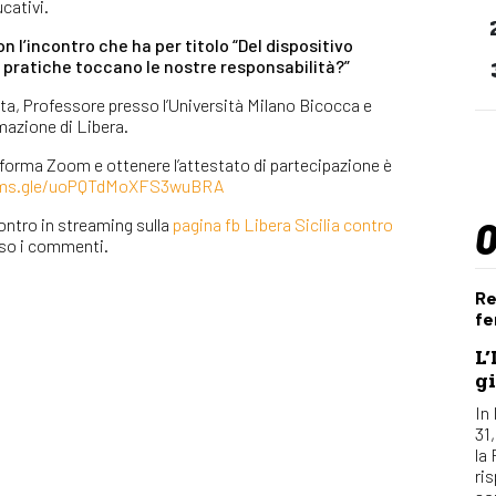
ucativi.
n l’incontro che ha per titolo “Del dispositivo
pratiche toccano le nostre responsabilità?”
, Professore presso l’Università Milano Bicocca e
mazione di Libera.
ttaforma Zoom e ottenere l’attestato di partecipazione è
orms.gle/uoPQTdMoXFS3wuBRA
contro in streaming sulla
pagina fb Libera Sicilia contro
erso i commenti.
Re
fe
L’
gi
In 
31
la
ri