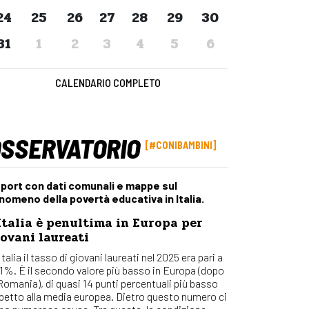
Osserv
24
25
26
27
28
29
30
Percors
31
1
2
3
4
5
6
Bilanci
Con_Ma
CALENDARIO COMPLETO
OSSERVATORIO
#CONIBAMBINI
port con dati comunali e mappe sul
nomeno della povertà educativa in Italia.
Italia è penultima in Europa per
ovani laureati
Italia il tasso di giovani laureati nel 2025 era pari a
,1%. È il secondo valore più basso in Europa (dopo
 Romania), di quasi 14 punti percentuali più basso
spetto alla media europea. Dietro questo numero ci