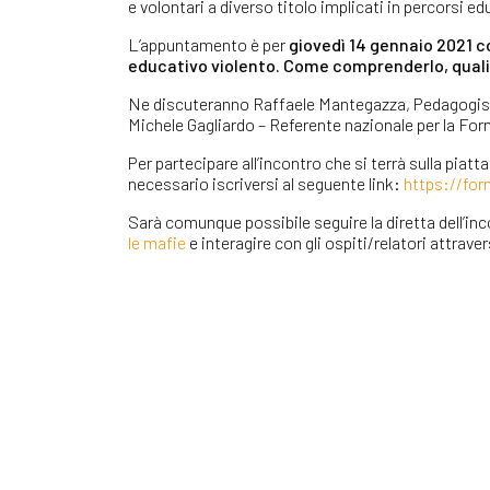
e volontari a diverso titolo implicati in percorsi ed
L’appuntamento è per
giovedì 14 gennaio 2021 co
educativo violento. Come comprenderlo, quali 
Ne discuteranno Raffaele Mantegazza, Pedagogista
Michele Gagliardo – Referente nazionale per la For
Per partecipare all’incontro che si terrà sulla pia
necessario iscriversi al seguente link:
https://f
Sarà comunque possibile seguire la diretta dell’in
le mafie
e interagire con gli ospiti/relatori attrav