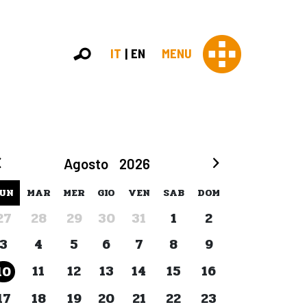
IT
EN
MENU
Con 
Agosto
2026
Contras
Chi sia
UN
MAR
MER
GIO
VEN
SAB
DOM
Organi
27
28
29
30
31
1
2
Statut
Partner
3
4
5
6
7
8
9
Staff
Lavora 
11
12
13
14
15
16
10
Appr
17
18
19
20
21
22
23