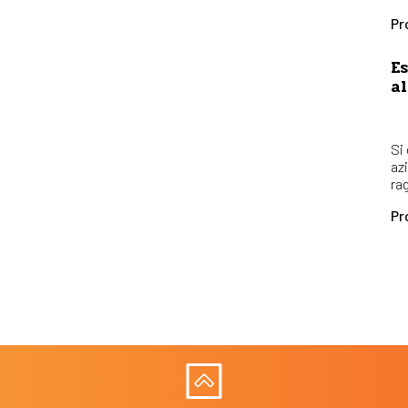
Pr
Es
al
Si
az
rag
Pr