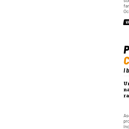
so
fa
Oc
V
P
I 
Un
na
r
Asc
pro
inc