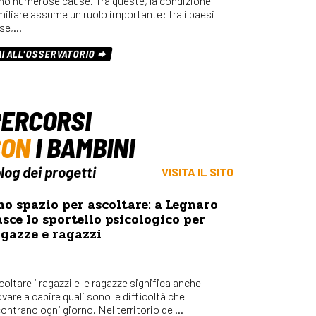
no numerose cause. Tra queste, la condizione
miliare assume un ruolo importante: tra i paesi
se,…
AI ALL'OSSERVATORIO
ERCORSI
CON
I BAMBINI
blog dei progetti
VISITA IL SITO
o spazio per ascoltare: a Legnaro
sce lo sportello psicologico per
agazze e ragazzi
oltare i ragazzi e le ragazze significa anche
vare a capire quali sono le difficoltà che
ontrano ogni giorno. Nel territorio del...