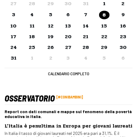
27
28
29
30
31
1
2
3
4
5
6
7
9
8
10
11
12
13
14
15
16
17
18
19
20
21
22
23
24
25
26
27
28
29
30
31
1
2
3
4
5
6
CALENDARIO COMPLETO
OSSERVATORIO
#CONIBAMBINI
Report con dati comunali e mappe sul fenomeno della povertà
educativa in Italia.
L’Italia è penultima in Europa per giovani laureati
In Italia il tasso di giovani laureati nel 2025 era pari a 31,1%. È il