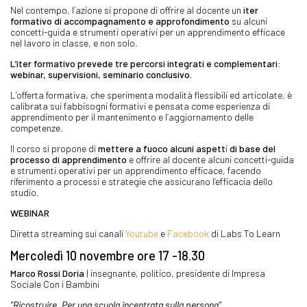
Nel contempo, l’azione si propone di offrire al docente un
iter
formativo di accompagnamento e approfondimento
su alcuni
concetti-guida e strumenti operativi per un apprendimento efficace
nel lavoro in classe, e non solo.
L’iter formativo prevede tre percorsi integrati e complementari:
webinar, supervisioni, seminario conclusivo.
L’offerta formativa, che sperimenta modalità flessibili ed articolate, è
calibrata sui fabbisogni formativi e pensata come esperienza di
apprendimento per il mantenimento e l’aggiornamento delle
competenze.
Il corso si propone di
mettere a fuoco alcuni aspett
i
di base del
processo di apprendimento
e offrire al docente alcuni concetti-guida
e strumenti operativi per un apprendimento efficace, facendo
riferimento a processi e strategie che assicurano l’efficacia dello
studio.
WEBINAR
Diretta streaming sui canali
Youtube
e
Facebook
di Labs To Learn
Mercoledì 10 novembre ore 17 -18.30
Marco Rossi Doria
| insegnante, politico, presidente di Impresa
Sociale Con i Bambini
“Ricostruire. Per una scuola incentrata sulla persona”