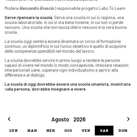
Modera
Alessandro Brescia
| responsabile progetto Labs To Learn
Serve ripensare la scuola.
Serve una scuola in cui si ragiona, una
scuola laboratoriale, in cui si sta bene insieme, in cui non si perde
nessuno. Una scuola che non lascia dietro nessuno è la vera buona
scuola.
La scuola oggi sembra essere diventata un corso di formazione
continuo, un diplomificio in cui l’unico obiettivo è quello di acquisire
delle competenze spendibili nel mondo del lavoro.
La scuola dovrebbe servire in primo luogo a rendere le persone
capaci di vivere nel mondo in modo consapevole, intessere relazioni
interpersonali sane, superare ogni individualismo e aprirsi alla
differenza e al dialogo.
La scuola di oggi dovrebbe essere una scuola umanista, incentrata
s
ulla persona, dov
r
ebbe insegnare a vivere.
Agosto
2026
LUN
MAR
MER
GIO
VEN
SAB
DOM