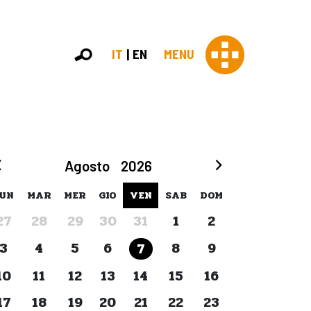
IT
EN
MENU
Con 
Agosto
2026
Contras
Chi sia
UN
MAR
MER
GIO
VEN
SAB
DOM
Organi
27
28
29
30
31
1
2
Statut
Partner
3
4
5
6
8
9
7
Staff
Lavora 
10
11
12
13
14
15
16
Appr
17
18
19
20
21
22
23