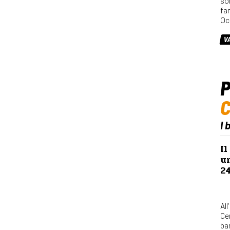
so
fa
Oc
V
P
I 
Il
u
2
All
Ce
bam