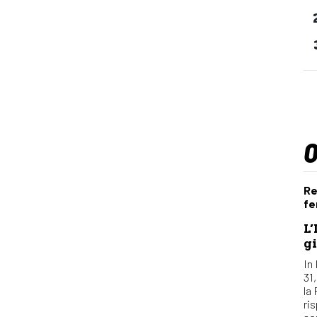
Re
fe
L’
gi
In 
31
la
ri