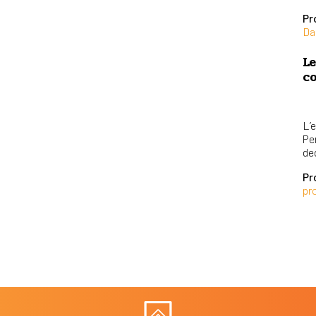
Pr
Da
Le
co
L’e
Per
ded
Pr
pr