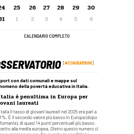
Osserv
24
25
26
27
28
29
30
Percors
31
1
2
3
4
5
6
Bilanci
Con_Ma
CALENDARIO COMPLETO
OSSERVATORIO
#CONIBAMBINI
port con dati comunali e mappe sul
nomeno della povertà educativa in Italia.
Italia è penultima in Europa per
ovani laureati
Italia il tasso di giovani laureati nel 2025 era pari a
,1%. È il secondo valore più basso in Europa (dopo
 Romania), di quasi 14 punti percentuali più basso
spetto alla media europea. Dietro questo numero ci