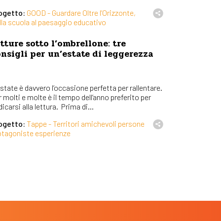
ogetto:
GOOD - Guardare Oltre l’Orizzonte,
lla scuola al paesaggio educativo
tture sotto l’ombrellone: tre
nsigli per un’estate di leggerezza
state è davvero l’occasione perfetta per rallentare.
 molti e molte è il tempo dell’anno preferito per
icarsi alla lettura. Prima di...
ogetto:
Tappe - Territori amichevoli persone
otagoniste esperienze