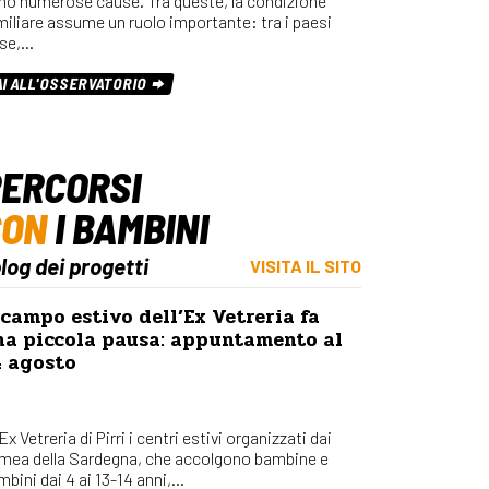
no numerose cause. Tra queste, la condizione
miliare assume un ruolo importante: tra i paesi
se,…
AI ALL'OSSERVATORIO
ERCORSI
CON
I BAMBINI
blog dei progetti
VISITA IL SITO
 campo estivo dell’Ex Vetreria fa
na piccola pausa: appuntamento al
4 agosto
’Ex Vetreria di Pirri i centri estivi organizzati dai
mea della Sardegna, che accolgono bambine e
bini dai 4 ai 13-14 anni,...