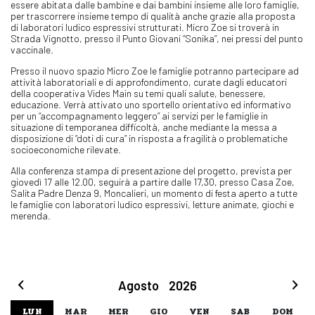
essere abitata dalle bambine e dai bambini insieme alle loro famiglie,
per trascorrere insieme tempo di qualità anche grazie alla proposta
di laboratori ludico espressivi strutturati. Micro Zoe si troverà in
Strada Vignotto, presso il Punto Giovani “Sonika”, nei pressi del punto
vaccinale.
Presso il nuovo spazio Micro Zoe le famiglie potranno partecipare ad
attività laboratoriali e di approfondimento, curate dagli educatori
della cooperativa Vides Main su temi quali salute, benessere,
educazione. Verrà attivato uno sportello orientativo ed informativo
per un “accompagnamento leggero” ai servizi per le famiglie in
situazione di temporanea difficoltà, anche mediante la messa a
disposizione di “doti di cura” in risposta a fragilità o problematiche
socioeconomiche rilevate.
Alla conferenza stampa di presentazione del progetto, prevista per
giovedì 17 alle 12.00, seguirà a partire dalle 17,30, presso Casa Zoe,
Salita Padre Denza 9, Moncalieri, un momento di festa aperto a tutte
le famiglie con laboratori ludico espressivi, letture animate, giochi e
merenda.
Agosto
2026
LUN
MAR
MER
GIO
VEN
SAB
DOM