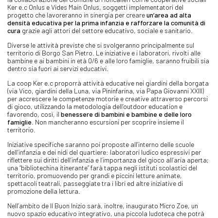
Ker e.c Onlus e Vides Main Onlus, soggetti implementatori del
progetto che lavoreranno in sinergia per creare
un’area ad alta
densità educativa per la prima infanzia e rafforzare la comunità di
cura
grazie agli attori del settore educativo, sociale e sanitario.
Diverse le attività previste che si svolgeranno principalmente sul
territorio di Borgo San Pietro. Le iniziative e i laboratori, rivolti alle
bambine e ai bambini in età 0/6 e alle loro famiglie, saranno fruibili sia
dentro sia fuori ai servizi educativi.
La coop Ker e.c proporrà attività educative nei giardini della borgata
(via Vico, giardini della Luna, via Pininfarina, via Papa Giovanni XXIII)
per accrescere le competenze motorie e creative attraverso percorsi
di gioco, utilizzando la metodologia dell’outdoor education e
favorendo, così, il
benessere di bambini e bambine e delle loro
famiglie
. Non mancheranno escursioni per scoprire insieme il
territorio.
Iniziative specifiche saranno poi proposte all’interno delle scuole
dell’infanzia e dei nidi del quartiere: laboratori ludico espressivi per
riflettere sui diritti dell’infanzia e l’importanza del gioco all’aria aperta;
una “bibliotechina itinerante” farà tappa negli istituti scolastici del
territorio, promuovendo per grandi e piccini letture animate,
spettacoli teatrali, passeggiate tra i libri ed altre iniziative di
promozione della lettura.
Nell’ambito de Il Buon Inizio sarà, inoltre, inaugurato Micro Zoe, un
nuovo spazio educativo integrativo, una piccola ludoteca che potrà