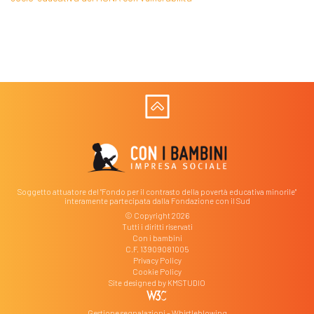
Soggetto attuatore del "Fondo per il contrasto della povertà educativa minorile"
interamente partecipata dalla Fondazione con il Sud
© Copyright 2026
Tutti i diritti riservati
Con i bambini
C.F. 13909081005
Privacy Policy
Cookie Policy
Site designed by
KMSTUDIO
Gestione segnalazioni – Whistleblowing