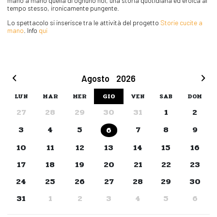
mano a mano quella di ognuno noi, una storia quotidiana ed eroica al
tempo stesso, ironicamente pungente.
Lo spettacolo si inserisce tra le attività del progetto
Storie cucite a
mano
. Info
qui
Agosto
2026
LUN
MAR
MER
GIO
VEN
SAB
DOM
27
28
29
30
31
1
2
3
4
5
7
8
9
6
10
11
12
13
14
15
16
17
18
19
20
21
22
23
24
25
26
27
28
29
30
31
1
2
3
4
5
6