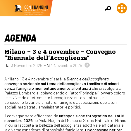
AGENDA
Milano – 3 e 4 novembre – Convegno
“Biennale dell’Accoglienza”
Dal
3 Novembre 2025
- Al
4 Novembre 2025
A Milano il 3 e 4 novembre ci sarà la
Biennale dell’Accoglienza
,
convegno nazionale sul tema dell’accoglienza familiare di minori
senza famiglia o momentaneamente allontanati
che si svolgerà a
Palazzo Lombardia, coinvolgendo gli “attori” principali, ovvero coloro
che, vivendo direttamente l’accoglienza nei diversi ruoli, ne
conoscono le varie sfumature: famiglie e associazioni, operatori
sociali, magistrati, amministratori e politici.
Il convegno sarà affiancato da
un’esposizione fotografica dal 1 al 16
novembre 2025
nell’Aula Magna del Museo di Storia Naturale di Milano
in cui si racconta la bellezza dell’accoglienza adottiva e affidataria e
le diverse esperienze di prossimità famigliare.
Un’occasione per far