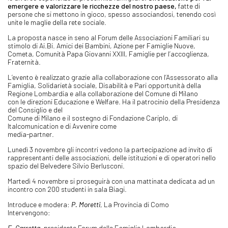
emergere e valorizzare le ricchezze del nostro paese,
fatte di
persone che si mettono in gioco, spesso associandosi, tenendo così
unite le maglie della rete sociale.
La proposta nasce in seno al Forum delle Associazioni Familiari su
stimolo di Ai.Bi. Amici dei Bambini, Azione per Famiglie Nuove,
Cometa, Comunità Papa Giovanni XXIII, Famiglie per l’accoglienza,
Fraternità.
L’evento è realizzato grazie alla collaborazione con l’Assessorato alla
Famiglia, Solidarietà sociale, Disabilità e Pari opportunità della
Regione Lombardia e alla collaborazione del Comune di Milano
con le direzioni Educazione e Welfare. Ha il patrocinio della Presidenza
del Consiglio e del
Comune di Milano e il sostegno di Fondazione Cariplo, di
Italcomunication e di Avvenire come
media-partner.
Lunedì 3 novembre gli incontri vedono la partecipazione ad invito di
rappresentanti delle associazioni, delle istituzioni e di operatori nello
spazio del Belvedere Silvio Berlusconi.
Martedì 4 novembre si proseguirà con una mattinata dedicata ad un
incontro con 200 studenti in sala Biagi.
Introduce e modera:
P. Moretti
, La Provincia di Como
Intervengono:
E. Carretta
, presidente Forum delle Famiglie Lombardia