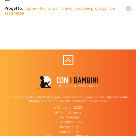
Progetto:
Tappe - Territori amichevoli persone protagoniste
esperienze
Soggetto attuatore del "Fondo per il contrasto della povertà educativa minorile"
interamente partecipata dalla Fondazione con il Sud
© Copyright 2026
Tutti i diritti riservati
Con i bambini
C.F. 13909081005
Privacy Policy
Cookie Policy