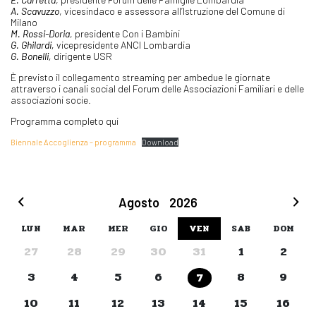
A. Scavuzzo
, vicesindaco e assessora all’Istruzione del Comune di
Milano
M. Rossi-Doria
, presidente Con i Bambini
G. Ghilardi,
vicepresidente ANCI Lombardia
G. Bonelli,
dirigente USR
È previsto il collegamento streaming per ambedue le giornate
attraverso i canali social del Forum delle Associazioni Familiari e delle
associazioni socie.
Programma completo qui
Biennale Accoglienza – programma
Download
Agosto
2026
LUN
MAR
MER
GIO
VEN
SAB
DOM
27
28
29
30
31
1
2
3
4
5
6
8
9
7
10
11
12
13
14
15
16