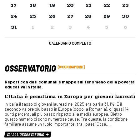
17
18
19
20
21
22
23
24
25
26
27
28
29
30
31
1
2
3
4
5
6
CALENDARIO COMPLETO
OSSERVATORIO
#CONIBAMBINI
Report con dati comunali e mappe sul fenomeno della povertà
educativa in Italia.
L’Italia è penultima in Europa per giovani laureati
In Italia il tasso di giovani laureati nel 2025 era pari a 31,1%. È il
secondo valore più basso in Europa (dopo la Romania), di quasi 14
punti percentuali più basso rispetto alla media europea. Dietro
questo numero ci sono numerose cause. Tra queste, la condizione
familiare assume un ruolo importante: tra i paesi Ocse,…
VAI ALL'OSSERVATORIO