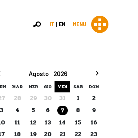
IT
EN
MENU
Con 
Agosto
2026
Contras
Chi sia
UN
MAR
MER
GIO
VEN
SAB
DOM
Organi
27
28
29
30
31
1
2
Statut
Partner
3
4
5
6
8
9
7
Staff
Lavora 
10
11
12
13
14
15
16
Appr
17
18
19
20
21
22
23