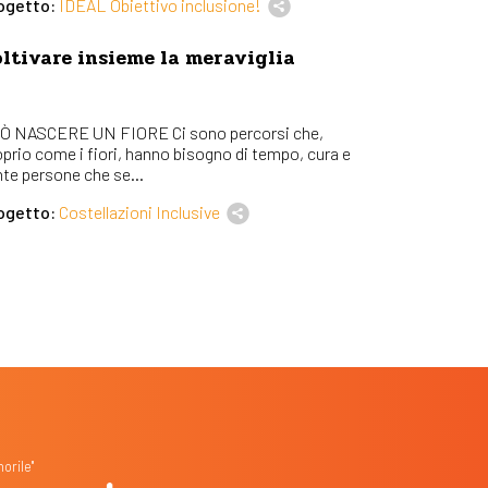
ogetto:
IDEAL Obiettivo inclusione!
ltivare insieme la meraviglia
Ò NASCERE UN FIORE Ci sono percorsi che,
oprio come i fiori, hanno bisogno di tempo, cura e
nte persone che se...
ogetto:
Costellazioni Inclusive
orile"