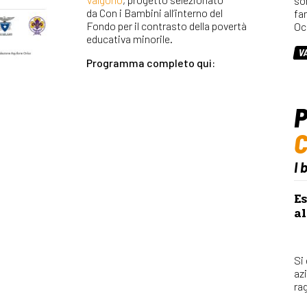
so
da Con i Bambini all’interno del
fa
Fondo per il contrasto della povertà
Oc
educativa minorile.
V
Programma completo qui:
P
I 
Es
al
Si
az
rag