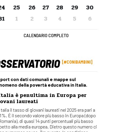
Osserv
24
25
26
27
28
29
30
Percors
31
1
2
3
4
5
6
Bilanci
Con_Ma
CALENDARIO COMPLETO
OSSERVATORIO
#CONIBAMBINI
port con dati comunali e mappe sul
nomeno della povertà educativa in Italia.
Italia è penultima in Europa per
ovani laureati
Italia il tasso di giovani laureati nel 2025 era pari a
,1%. È il secondo valore più basso in Europa (dopo
 Romania), di quasi 14 punti percentuali più basso
spetto alla media europea. Dietro questo numero ci