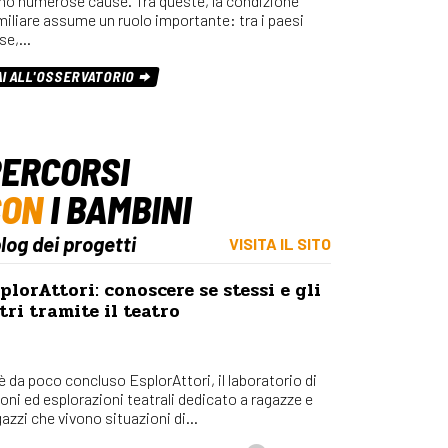
no numerose cause. Tra queste, la condizione
miliare assume un ruolo importante: tra i paesi
se,…
AI ALL'OSSERVATORIO
ERCORSI
CON
I BAMBINI
blog dei progetti
VISITA IL SITO
plorAttori: conoscere se stessi e gli
tri tramite il teatro
 è da poco concluso EsplorAttori, il laboratorio di
ioni ed esplorazioni teatrali dedicato a ragazze e
azzi che vivono situazioni di...