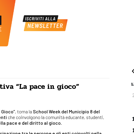
L
tiva “La pace in gioco”
n Gioco”
, torna la
School Week del Municipio 8 del
enti
che coinvolgono la comunità educante, studenti,
la pace e del diritto al gioco
.
cipazione tra le persone e gli enti coinvolti nella