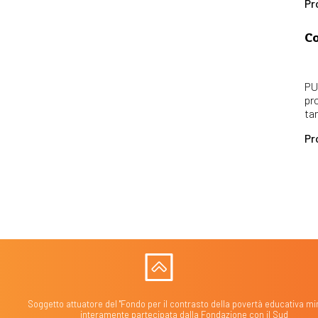
Pr
Co
PU
pr
ta
Pr
Soggetto attuatore del "Fondo per il contrasto della povertà educativa min
interamente partecipata dalla Fondazione con il Sud