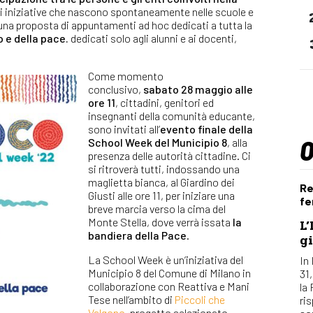
di iniziative che nascono spontaneamente nelle scuole e
n una proposta di appuntamenti ad hoc dedicati a tutta la
 e della pace.
dedicati solo agli alunni e ai docenti,
Come momento
conclusivo,
sabato 28 maggio alle
ore 11
, cittadini, genitori ed
insegnanti della comunità educante,
sono invitati all’
evento finale della
School Week del Municipio 8
, alla
presenza delle autorità cittadine. Ci
si ritroverà tutti, indossando una
maglietta bianca, al Giardino dei
Re
Giusti alle ore 11, per iniziare una
fe
breve marcia verso la cima del
Monte Stella, dove verrà issata
la
L’
bandiera della Pace
.
gi
La School Week è un’iniziativa del
In 
Municipio 8 del Comune di Milano in
31
collaborazione con Reattiva e Mani
la
Tese nell’ambito di
Piccoli che
ri
Valgono
, progetto selezionato