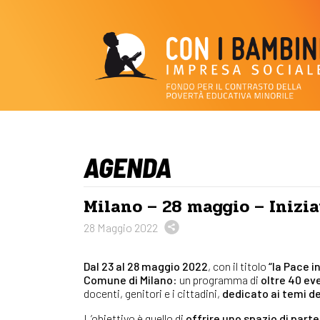
AGENDA
Milano – 28 maggio – Inizia
28 Maggio 2022
Dal 23 al 28 maggio 2022
, con il titolo
“la Pace i
Comune di Milano
: un programma di
oltre 40 ev
docenti, genitori e i cittadini,
dedicato ai temi del
L’obiettivo è quello di
offrire uno spazio di parte