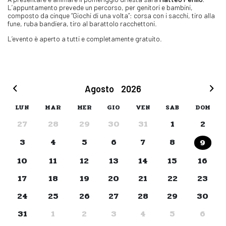
L’appuntamento prevede un percorso, per genitori e bambini,
composto da cinque “Giochi di una volta”: corsa con i sacchi, tiro alla
fune, ruba bandiera, tiro al barattolo racchettoni.
L’evento è aperto a tutti e completamente gratuito.
Agosto
2026
LUN
MAR
MER
GIO
VEN
SAB
DOM
27
28
29
30
31
1
2
3
4
5
6
7
8
9
10
11
12
13
14
15
16
17
18
19
20
21
22
23
24
25
26
27
28
29
30
31
1
2
3
4
5
6