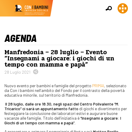
AGENDA
Manfredonia – 28 luglio – Evento
“Insegnami a giocare: i giochi di un
tempo con mamma e papà”
28 Luglio 2021
Nuovo evento per bambini e famiglie del progetto
PRIMAI
, selezionato
da Con i bambini nell’ambito del Fondo per il contrasto della povertà
educativa minorile, sul territorio di Manfredonia.
Il 28 luglio, dalle ore 18.30, negli spazi del Centro Polivalente “M.
Tricarico” ci sarà un appuntamento fatto
di giochi e divertimento per
festeggiare la conclusione dei laboratori estivi e augurare buone
vacanze alle famiglie. Titolo dell’iniziativa è
“Insegnami a giocare: I
Giochi di un tempo con mamma e papà”.
A presentare e animare il pomeriggio di festa sarà
Matteo Perillo.