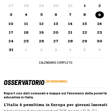
27
28
29
30
31
1
2
3
4
5
6
7
8
9
10
11
12
13
14
15
16
17
18
19
20
21
22
23
24
25
26
27
28
29
30
31
1
2
3
4
5
6
CALENDARIO COMPLETO
OSSERVATORIO
#CONIBAMBINI
Report con dati comunali e mappe sul fenomeno della povertà
educativa in Italia.
L’Italia è penultima in Europa per giovani laureati
In Italia il tasso di giovani laureati nel 2025 era pari a 31,1%. È il