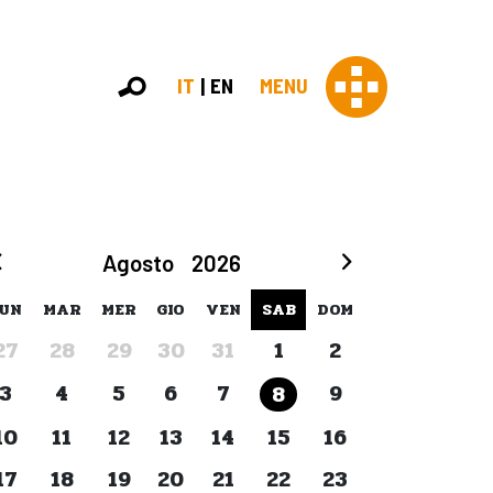
IT
EN
MENU
Con 
Agosto
2026
Contras
Chi sia
UN
MAR
MER
GIO
VEN
SAB
DOM
Organi
27
28
29
30
31
1
2
Statut
Partner
3
4
5
6
7
9
8
Staff
Lavora 
10
11
12
13
14
15
16
Appr
17
18
19
20
21
22
23