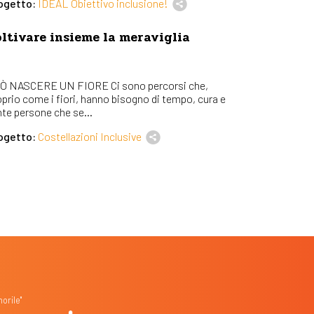
ogetto:
IDEAL Obiettivo inclusione!
ltivare insieme la meraviglia
Ò NASCERE UN FIORE Ci sono percorsi che,
oprio come i fiori, hanno bisogno di tempo, cura e
nte persone che se...
ogetto:
Costellazioni Inclusive
orile"