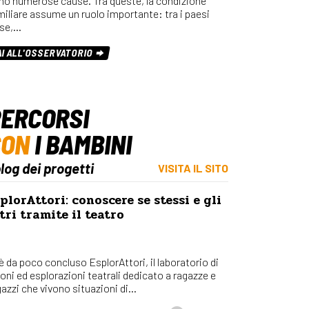
no numerose cause. Tra queste, la condizione
miliare assume un ruolo importante: tra i paesi
se,…
AI ALL'OSSERVATORIO
ERCORSI
CON
I BAMBINI
blog dei progetti
VISITA IL SITO
plorAttori: conoscere se stessi e gli
tri tramite il teatro
 è da poco concluso EsplorAttori, il laboratorio di
ioni ed esplorazioni teatrali dedicato a ragazze e
azzi che vivono situazioni di...