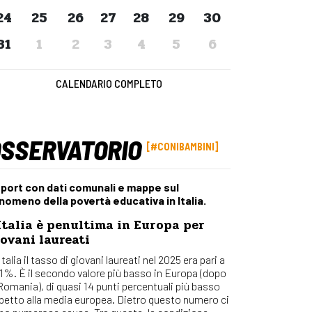
Osserv
24
25
26
27
28
29
30
Percors
31
1
2
3
4
5
6
Bilanci
Con_Ma
CALENDARIO COMPLETO
OSSERVATORIO
#CONIBAMBINI
port con dati comunali e mappe sul
nomeno della povertà educativa in Italia.
Italia è penultima in Europa per
ovani laureati
Italia il tasso di giovani laureati nel 2025 era pari a
,1%. È il secondo valore più basso in Europa (dopo
 Romania), di quasi 14 punti percentuali più basso
spetto alla media europea. Dietro questo numero ci