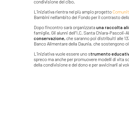
condivisione del cibo.
L’iniziativa rientra nel più ampio progetto
Comunit
Bambini nell’ambito del Fondo per il contrasto dell
Dopo l’incontro sarà organizzata
una raccolta a
famiglie. Gli alunni dell’‘I.C. Santa Chiara-Pascoli
conservazione,
che saranno poi distribuiti alle 1
Banco Alimentare della Daunia, che sostengono olt
L’iniziativa vuole essere uno s
trumento educativ
spreco ma anche per promuovere modelli di vita soste
della condivisione e del dono e per avvicinarli al vo