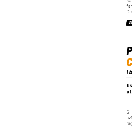
so
fa
Oc
V
P
I 
Es
al
Si
az
rag