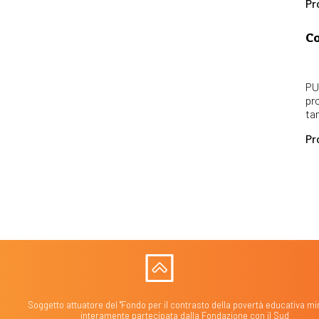
Pr
Co
PU
pr
ta
Pr
Soggetto attuatore del "Fondo per il contrasto della povertà educativa min
interamente partecipata dalla Fondazione con il Sud