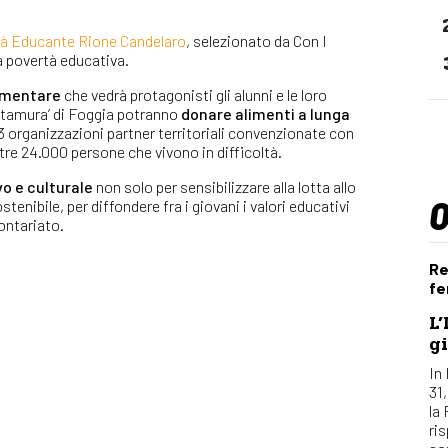
à Educante Rione Candelaro
, selezionato da Con I
a povertà educativa.
limentare
che vedrà protagonisti gli alunni e le loro
-Altamura’ di Foggia potranno
donare alimenti a lunga
33 organizzazioni partner territoriali convenzionate con
re 24.000 persone che vivono in difficoltà.
o e culturale
non solo per sensibilizzare alla lotta allo
nibile, per diffondere fra i giovani i valori educativi
lontariato.
Re
fe
L’
gi
In 
31
la
ri