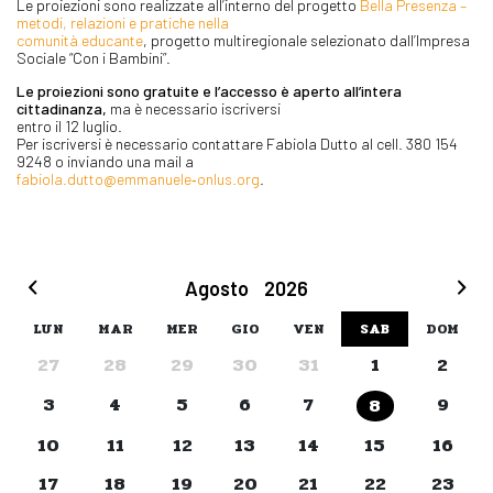
Le proiezioni sono realizzate all’interno del progetto
Bella Presenza –
metodi, relazioni e pratiche nella
comunità educante
, progetto multiregionale selezionato dall’Impresa
Sociale “Con i Bambini”.
Le proiezioni sono gratuite e l’accesso è aperto all’intera
cittadinanza,
ma è necessario iscriversi
entro il 12 luglio.
Per iscriversi è necessario contattare Fabiola Dutto al cell. 380 154
9248 o inviando una mail a
fabiola.dutto@emmanuele‐onlus.org
.
Agosto
2026
LUN
MAR
MER
GIO
VEN
SAB
DOM
27
28
29
30
31
1
2
3
4
5
6
7
9
8
10
11
12
13
14
15
16
17
18
19
20
21
22
23