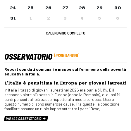
24
25
26
27
28
29
30
31
1
2
3
4
5
6
CALENDARIO COMPLETO
OSSERVATORIO
#CONIBAMBINI
Report con dati comunali e mappe sul fenomeno della povertà
educativa in Italia.
L’Italia è penultima in Europa per giovani laureati
In Italia il tasso di giovani laureati nel 2025 era pari a 31,1%. È il
secondo valore più basso in Europa (dopo la Romania), di quasi 14
punti percentuali più basso rispetto alla media europea. Dietro
questo numero ci sono numerose cause. Tra queste, la condizione
familiare assume un ruolo importante: tra i paesi Ocse,…
VAI ALL'OSSERVATORIO